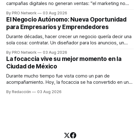
campañas digitales no generan ventas: "el marketing no
funciona". Sin embargo, para Marcelo Gutiérrez, CEO de
By PRO Network
03 Aug 2026
INTERIUS, el problema suele estar en otro lugar. Durante
El Negocio Autónomo: Nueva Oportunidad
una entrevista para el podcast SER PRO, el especialista en
para Empresarios y Emprendedores
marketing digital explicó que
Durante décadas, hacer crecer un negocio quería decir una
sola cosa: contratar. Un diseñador para los anuncios, un
especialista en marketing para las campañas, un copywriter
By PRO Network
03 Aug 2026
para los textos, alguien que supiera de publicidad digital
La focaccia vive su mejor momento en la
para encontrar prospectos, un vendedor para atender
Ciudad de México
llamadas y mensajes, y —con suerte— una persona
Durante mucho tiempo fue vista como un pan de
acompañamiento. Hoy, la focaccia se ha convertido en uno
de los platillos favoritos de quienes buscan cocina
By Redacción
03 Aug 2026
artesanal, ingredientes de calidad y experiencias que
invitan a compartir alrededor de la mesa. Durante mucho
tiempo, hablar de cocina italiana era siempre de