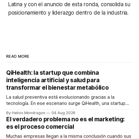
Latina y con el anuncio de esta ronda, consolida su
posicionamiento y liderazgo dentro de la industria.
READ MORE
QiHealth: la startup que combina
inteligencia artificial y salud para
transformar el bienestar metabólico
La salud preventiva está evolucionando gracias a la
tecnología. En ese escenario surge QiHealth, una startup
que desarrolla un ecosistema digital capaz de integrar
By Helios Mondragon
04 Aug 2026
dispositivos inteligentes, inteligencia artificial y monitoreo
El verdadero problema no es el marketing:
en tiempo real para ayudar a las personas a tomar mejores
es el proceso comercial
decisiones sobre su salud metabólica. Su propuesta busca
responder
Muchas empresas llegan a la misma conclusión cuando sus