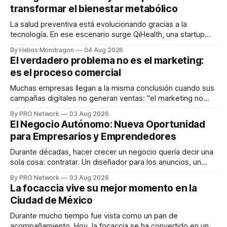
transformar el bienestar metabólico
La salud preventiva está evolucionando gracias a la
tecnología. En ese escenario surge QiHealth, una startup
que desarrolla un ecosistema digital capaz de integrar
By Helios Mondragon
04 Aug 2026
dispositivos inteligentes, inteligencia artificial y monitoreo
El verdadero problema no es el marketing:
en tiempo real para ayudar a las personas a tomar mejores
es el proceso comercial
decisiones sobre su salud metabólica. Su propuesta busca
responder
Muchas empresas llegan a la misma conclusión cuando sus
campañas digitales no generan ventas: "el marketing no
funciona". Sin embargo, para Marcelo Gutiérrez, CEO de
By PRO Network
03 Aug 2026
INTERIUS, el problema suele estar en otro lugar. Durante
El Negocio Autónomo: Nueva Oportunidad
una entrevista para el podcast SER PRO, el especialista en
para Empresarios y Emprendedores
marketing digital explicó que
Durante décadas, hacer crecer un negocio quería decir una
sola cosa: contratar. Un diseñador para los anuncios, un
especialista en marketing para las campañas, un copywriter
By PRO Network
03 Aug 2026
para los textos, alguien que supiera de publicidad digital
La focaccia vive su mejor momento en la
para encontrar prospectos, un vendedor para atender
Ciudad de México
llamadas y mensajes, y —con suerte— una persona
Durante mucho tiempo fue vista como un pan de
acompañamiento. Hoy, la focaccia se ha convertido en uno