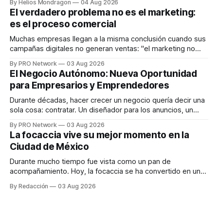
By Helios Mondragon
04 Aug 2026
dispositivos inteligentes, inteligencia artificial y monitoreo
El verdadero problema no es el marketing:
en tiempo real para ayudar a las personas a tomar mejores
es el proceso comercial
decisiones sobre su salud metabólica. Su propuesta busca
responder
Muchas empresas llegan a la misma conclusión cuando sus
campañas digitales no generan ventas: "el marketing no
funciona". Sin embargo, para Marcelo Gutiérrez, CEO de
By PRO Network
03 Aug 2026
INTERIUS, el problema suele estar en otro lugar. Durante
El Negocio Autónomo: Nueva Oportunidad
una entrevista para el podcast SER PRO, el especialista en
para Empresarios y Emprendedores
marketing digital explicó que
Durante décadas, hacer crecer un negocio quería decir una
sola cosa: contratar. Un diseñador para los anuncios, un
especialista en marketing para las campañas, un copywriter
By PRO Network
03 Aug 2026
para los textos, alguien que supiera de publicidad digital
La focaccia vive su mejor momento en la
para encontrar prospectos, un vendedor para atender
Ciudad de México
llamadas y mensajes, y —con suerte— una persona
Durante mucho tiempo fue vista como un pan de
acompañamiento. Hoy, la focaccia se ha convertido en uno
de los platillos favoritos de quienes buscan cocina
By Redacción
03 Aug 2026
artesanal, ingredientes de calidad y experiencias que
invitan a compartir alrededor de la mesa. Durante mucho
tiempo, hablar de cocina italiana era siempre de