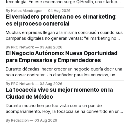
tecnología. En ese escenario surge QiHealth, una startup
que desarrolla un ecosistema digital capaz de integrar
By Helios Mondragon
04 Aug 2026
dispositivos inteligentes, inteligencia artificial y monitoreo
El verdadero problema no es el marketing:
en tiempo real para ayudar a las personas a tomar mejores
es el proceso comercial
decisiones sobre su salud metabólica. Su propuesta busca
responder
Muchas empresas llegan a la misma conclusión cuando sus
campañas digitales no generan ventas: "el marketing no
funciona". Sin embargo, para Marcelo Gutiérrez, CEO de
By PRO Network
03 Aug 2026
INTERIUS, el problema suele estar en otro lugar. Durante
El Negocio Autónomo: Nueva Oportunidad
una entrevista para el podcast SER PRO, el especialista en
para Empresarios y Emprendedores
marketing digital explicó que
Durante décadas, hacer crecer un negocio quería decir una
sola cosa: contratar. Un diseñador para los anuncios, un
especialista en marketing para las campañas, un copywriter
By PRO Network
03 Aug 2026
para los textos, alguien que supiera de publicidad digital
La focaccia vive su mejor momento en la
para encontrar prospectos, un vendedor para atender
Ciudad de México
llamadas y mensajes, y —con suerte— una persona
Durante mucho tiempo fue vista como un pan de
acompañamiento. Hoy, la focaccia se ha convertido en uno
de los platillos favoritos de quienes buscan cocina
By Redacción
03 Aug 2026
artesanal, ingredientes de calidad y experiencias que
invitan a compartir alrededor de la mesa. Durante mucho