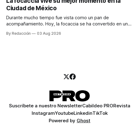
La focaccia vive su mejor momento en la
para encontrar prospectos, un vendedor para atender
Ciudad de México
llamadas y mensajes, y —con suerte— una persona
Durante mucho tiempo fue vista como un pan de
acompañamiento. Hoy, la focaccia se ha convertido en uno
de los platillos favoritos de quienes buscan cocina
By Redacción
03 Aug 2026
artesanal, ingredientes de calidad y experiencias que
invitan a compartir alrededor de la mesa. Durante mucho
tiempo, hablar de cocina italiana era siempre de
Suscríbete a nuestro Newsletter
Cabildeo PRO
Revista
Instagram
Youtube
Linkedin
TikTok
Powered by
Ghost