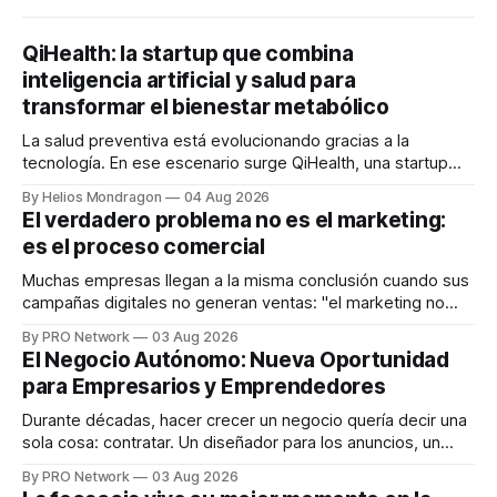
QiHealth: la startup que combina
inteligencia artificial y salud para
transformar el bienestar metabólico
La salud preventiva está evolucionando gracias a la
tecnología. En ese escenario surge QiHealth, una startup
que desarrolla un ecosistema digital capaz de integrar
By Helios Mondragon
04 Aug 2026
dispositivos inteligentes, inteligencia artificial y monitoreo
El verdadero problema no es el marketing:
en tiempo real para ayudar a las personas a tomar mejores
es el proceso comercial
decisiones sobre su salud metabólica. Su propuesta busca
responder
Muchas empresas llegan a la misma conclusión cuando sus
campañas digitales no generan ventas: "el marketing no
funciona". Sin embargo, para Marcelo Gutiérrez, CEO de
By PRO Network
03 Aug 2026
INTERIUS, el problema suele estar en otro lugar. Durante
El Negocio Autónomo: Nueva Oportunidad
una entrevista para el podcast SER PRO, el especialista en
para Empresarios y Emprendedores
marketing digital explicó que
Durante décadas, hacer crecer un negocio quería decir una
sola cosa: contratar. Un diseñador para los anuncios, un
especialista en marketing para las campañas, un copywriter
By PRO Network
03 Aug 2026
para los textos, alguien que supiera de publicidad digital