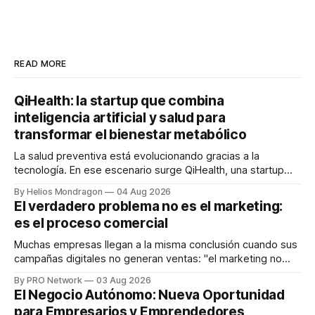
READ MORE
QiHealth: la startup que combina
inteligencia artificial y salud para
transformar el bienestar metabólico
La salud preventiva está evolucionando gracias a la
tecnología. En ese escenario surge QiHealth, una startup
que desarrolla un ecosistema digital capaz de integrar
By Helios Mondragon
04 Aug 2026
dispositivos inteligentes, inteligencia artificial y monitoreo
El verdadero problema no es el marketing:
en tiempo real para ayudar a las personas a tomar mejores
es el proceso comercial
decisiones sobre su salud metabólica. Su propuesta busca
responder
Muchas empresas llegan a la misma conclusión cuando sus
campañas digitales no generan ventas: "el marketing no
funciona". Sin embargo, para Marcelo Gutiérrez, CEO de
By PRO Network
03 Aug 2026
INTERIUS, el problema suele estar en otro lugar. Durante
El Negocio Autónomo: Nueva Oportunidad
una entrevista para el podcast SER PRO, el especialista en
para Empresarios y Emprendedores
marketing digital explicó que