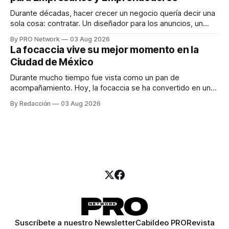
Durante décadas, hacer crecer un negocio quería decir una
sola cosa: contratar. Un diseñador para los anuncios, un
especialista en marketing para las campañas, un copywriter
By PRO Network
03 Aug 2026
para los textos, alguien que supiera de publicidad digital
La focaccia vive su mejor momento en la
para encontrar prospectos, un vendedor para atender
Ciudad de México
llamadas y mensajes, y —con suerte— una persona
Durante mucho tiempo fue vista como un pan de
acompañamiento. Hoy, la focaccia se ha convertido en uno
de los platillos favoritos de quienes buscan cocina
By Redacción
03 Aug 2026
artesanal, ingredientes de calidad y experiencias que
invitan a compartir alrededor de la mesa. Durante mucho
tiempo, hablar de cocina italiana era siempre de
Suscríbete a nuestro Newsletter
Cabildeo PRO
Revista