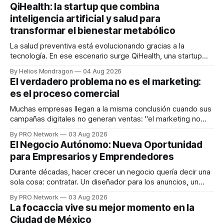
QiHealth: la startup que combina
inteligencia artificial y salud para
transformar el bienestar metabólico
La salud preventiva está evolucionando gracias a la
tecnología. En ese escenario surge QiHealth, una startup
que desarrolla un ecosistema digital capaz de integrar
By Helios Mondragon
04 Aug 2026
dispositivos inteligentes, inteligencia artificial y monitoreo
El verdadero problema no es el marketing:
en tiempo real para ayudar a las personas a tomar mejores
es el proceso comercial
decisiones sobre su salud metabólica. Su propuesta busca
responder
Muchas empresas llegan a la misma conclusión cuando sus
campañas digitales no generan ventas: "el marketing no
funciona". Sin embargo, para Marcelo Gutiérrez, CEO de
By PRO Network
03 Aug 2026
INTERIUS, el problema suele estar en otro lugar. Durante
El Negocio Autónomo: Nueva Oportunidad
una entrevista para el podcast SER PRO, el especialista en
para Empresarios y Emprendedores
marketing digital explicó que
Durante décadas, hacer crecer un negocio quería decir una
sola cosa: contratar. Un diseñador para los anuncios, un
especialista en marketing para las campañas, un copywriter
By PRO Network
03 Aug 2026
para los textos, alguien que supiera de publicidad digital
La focaccia vive su mejor momento en la
para encontrar prospectos, un vendedor para atender
Ciudad de México
llamadas y mensajes, y —con suerte— una persona