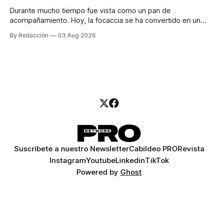
Durante mucho tiempo fue vista como un pan de
acompañamiento. Hoy, la focaccia se ha convertido en uno
de los platillos favoritos de quienes buscan cocina
By Redacción
03 Aug 2026
artesanal, ingredientes de calidad y experiencias que
invitan a compartir alrededor de la mesa. Durante mucho
tiempo, hablar de cocina italiana era siempre de
Suscríbete a nuestro Newsletter
Cabildeo PRO
Revista
Instagram
Youtube
Linkedin
TikTok
Powered by
Ghost