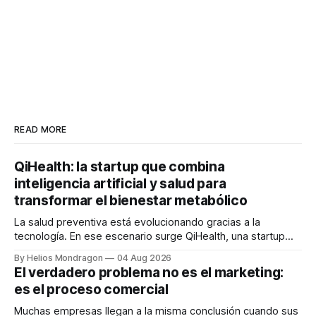
READ MORE
QiHealth: la startup que combina
inteligencia artificial y salud para
transformar el bienestar metabólico
La salud preventiva está evolucionando gracias a la
tecnología. En ese escenario surge QiHealth, una startup
que desarrolla un ecosistema digital capaz de integrar
By Helios Mondragon
04 Aug 2026
dispositivos inteligentes, inteligencia artificial y monitoreo
El verdadero problema no es el marketing:
en tiempo real para ayudar a las personas a tomar mejores
es el proceso comercial
decisiones sobre su salud metabólica. Su propuesta busca
responder
Muchas empresas llegan a la misma conclusión cuando sus