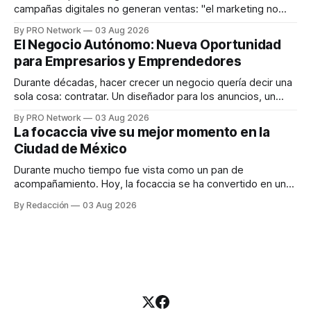
campañas digitales no generan ventas: "el marketing no
funciona". Sin embargo, para Marcelo Gutiérrez, CEO de
By PRO Network
03 Aug 2026
INTERIUS, el problema suele estar en otro lugar. Durante
El Negocio Autónomo: Nueva Oportunidad
una entrevista para el podcast SER PRO, el especialista en
para Empresarios y Emprendedores
marketing digital explicó que
Durante décadas, hacer crecer un negocio quería decir una
sola cosa: contratar. Un diseñador para los anuncios, un
especialista en marketing para las campañas, un copywriter
By PRO Network
03 Aug 2026
para los textos, alguien que supiera de publicidad digital
La focaccia vive su mejor momento en la
para encontrar prospectos, un vendedor para atender
Ciudad de México
llamadas y mensajes, y —con suerte— una persona
Durante mucho tiempo fue vista como un pan de
acompañamiento. Hoy, la focaccia se ha convertido en uno
de los platillos favoritos de quienes buscan cocina
By Redacción
03 Aug 2026
artesanal, ingredientes de calidad y experiencias que
invitan a compartir alrededor de la mesa. Durante mucho
tiempo, hablar de cocina italiana era siempre de