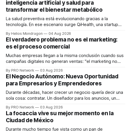
inteligencia artificial y salud para
transformar el bienestar metabólico
La salud preventiva está evolucionando gracias a la
tecnología. En ese escenario surge QiHealth, una startup
que desarrolla un ecosistema digital capaz de integrar
By Helios Mondragon
04 Aug 2026
dispositivos inteligentes, inteligencia artificial y monitoreo
El verdadero problema no es el marketing:
en tiempo real para ayudar a las personas a tomar mejores
es el proceso comercial
decisiones sobre su salud metabólica. Su propuesta busca
responder
Muchas empresas llegan a la misma conclusión cuando sus
campañas digitales no generan ventas: "el marketing no
funciona". Sin embargo, para Marcelo Gutiérrez, CEO de
By PRO Network
03 Aug 2026
INTERIUS, el problema suele estar en otro lugar. Durante
El Negocio Autónomo: Nueva Oportunidad
una entrevista para el podcast SER PRO, el especialista en
para Empresarios y Emprendedores
marketing digital explicó que
Durante décadas, hacer crecer un negocio quería decir una
sola cosa: contratar. Un diseñador para los anuncios, un
especialista en marketing para las campañas, un copywriter
By PRO Network
03 Aug 2026
para los textos, alguien que supiera de publicidad digital
La focaccia vive su mejor momento en la
para encontrar prospectos, un vendedor para atender
Ciudad de México
llamadas y mensajes, y —con suerte— una persona
Durante mucho tiempo fue vista como un pan de