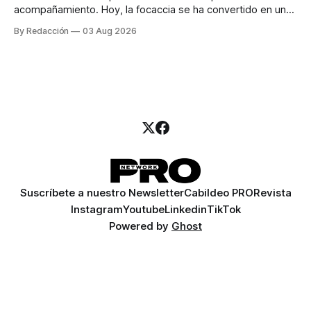
acompañamiento. Hoy, la focaccia se ha convertido en uno
de los platillos favoritos de quienes buscan cocina
By Redacción
03 Aug 2026
artesanal, ingredientes de calidad y experiencias que
invitan a compartir alrededor de la mesa. Durante mucho
tiempo, hablar de cocina italiana era siempre de
Suscríbete a nuestro Newsletter
Cabildeo PRO
Revista
Instagram
Youtube
Linkedin
TikTok
Powered by
Ghost