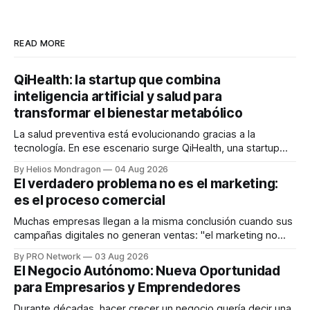
READ MORE
QiHealth: la startup que combina
inteligencia artificial y salud para
transformar el bienestar metabólico
La salud preventiva está evolucionando gracias a la
tecnología. En ese escenario surge QiHealth, una startup
que desarrolla un ecosistema digital capaz de integrar
By Helios Mondragon
04 Aug 2026
dispositivos inteligentes, inteligencia artificial y monitoreo
El verdadero problema no es el marketing:
en tiempo real para ayudar a las personas a tomar mejores
es el proceso comercial
decisiones sobre su salud metabólica. Su propuesta busca
responder
Muchas empresas llegan a la misma conclusión cuando sus
campañas digitales no generan ventas: "el marketing no
funciona". Sin embargo, para Marcelo Gutiérrez, CEO de
By PRO Network
03 Aug 2026
INTERIUS, el problema suele estar en otro lugar. Durante
El Negocio Autónomo: Nueva Oportunidad
una entrevista para el podcast SER PRO, el especialista en
para Empresarios y Emprendedores
marketing digital explicó que
Durante décadas, hacer crecer un negocio quería decir una