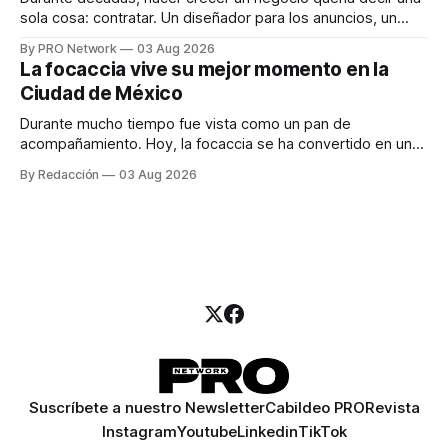
sola cosa: contratar. Un diseñador para los anuncios, un
especialista en marketing para las campañas, un copywriter
By PRO Network
03 Aug 2026
para los textos, alguien que supiera de publicidad digital
La focaccia vive su mejor momento en la
para encontrar prospectos, un vendedor para atender
Ciudad de México
llamadas y mensajes, y —con suerte— una persona
Durante mucho tiempo fue vista como un pan de
acompañamiento. Hoy, la focaccia se ha convertido en uno
de los platillos favoritos de quienes buscan cocina
By Redacción
03 Aug 2026
artesanal, ingredientes de calidad y experiencias que
invitan a compartir alrededor de la mesa. Durante mucho
tiempo, hablar de cocina italiana era siempre de
Suscríbete a nuestro Newsletter
Cabildeo PRO
Revista
Instagram
Youtube
Linkedin
TikTok