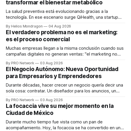
transformar el bienestar metabólico
La salud preventiva está evolucionando gracias a la
tecnología. En ese escenario surge QiHealth, una startup
que desarrolla un ecosistema digital capaz de integrar
By Helios Mondragon
04 Aug 2026
dispositivos inteligentes, inteligencia artificial y monitoreo
El verdadero problema no es el marketing:
en tiempo real para ayudar a las personas a tomar mejores
es el proceso comercial
decisiones sobre su salud metabólica. Su propuesta busca
responder
Muchas empresas llegan a la misma conclusión cuando sus
campañas digitales no generan ventas: "el marketing no
funciona". Sin embargo, para Marcelo Gutiérrez, CEO de
By PRO Network
03 Aug 2026
INTERIUS, el problema suele estar en otro lugar. Durante
El Negocio Autónomo: Nueva Oportunidad
una entrevista para el podcast SER PRO, el especialista en
para Empresarios y Emprendedores
marketing digital explicó que
Durante décadas, hacer crecer un negocio quería decir una
sola cosa: contratar. Un diseñador para los anuncios, un
especialista en marketing para las campañas, un copywriter
By PRO Network
03 Aug 2026
para los textos, alguien que supiera de publicidad digital
La focaccia vive su mejor momento en la
para encontrar prospectos, un vendedor para atender
Ciudad de México
llamadas y mensajes, y —con suerte— una persona
Durante mucho tiempo fue vista como un pan de
acompañamiento. Hoy, la focaccia se ha convertido en uno