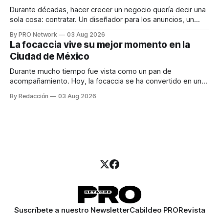
Durante décadas, hacer crecer un negocio quería decir una
sola cosa: contratar. Un diseñador para los anuncios, un
especialista en marketing para las campañas, un copywriter
By PRO Network
03 Aug 2026
para los textos, alguien que supiera de publicidad digital
La focaccia vive su mejor momento en la
para encontrar prospectos, un vendedor para atender
Ciudad de México
llamadas y mensajes, y —con suerte— una persona
Durante mucho tiempo fue vista como un pan de
acompañamiento. Hoy, la focaccia se ha convertido en uno
de los platillos favoritos de quienes buscan cocina
By Redacción
03 Aug 2026
artesanal, ingredientes de calidad y experiencias que
invitan a compartir alrededor de la mesa. Durante mucho
tiempo, hablar de cocina italiana era siempre de
Suscríbete a nuestro Newsletter
Cabildeo PRO
Revista