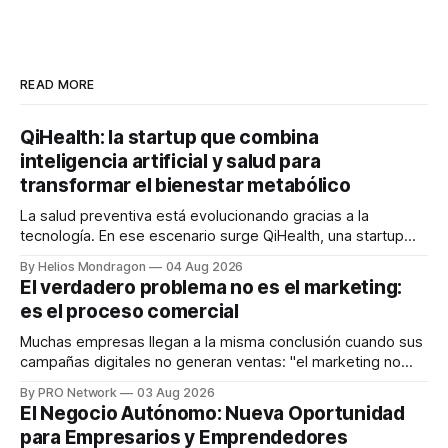
READ MORE
QiHealth: la startup que combina
inteligencia artificial y salud para
transformar el bienestar metabólico
La salud preventiva está evolucionando gracias a la
tecnología. En ese escenario surge QiHealth, una startup
que desarrolla un ecosistema digital capaz de integrar
By Helios Mondragon
04 Aug 2026
dispositivos inteligentes, inteligencia artificial y monitoreo
El verdadero problema no es el marketing:
en tiempo real para ayudar a las personas a tomar mejores
es el proceso comercial
decisiones sobre su salud metabólica. Su propuesta busca
responder
Muchas empresas llegan a la misma conclusión cuando sus
campañas digitales no generan ventas: "el marketing no
funciona". Sin embargo, para Marcelo Gutiérrez, CEO de
By PRO Network
03 Aug 2026
INTERIUS, el problema suele estar en otro lugar. Durante
El Negocio Autónomo: Nueva Oportunidad
una entrevista para el podcast SER PRO, el especialista en
para Empresarios y Emprendedores
marketing digital explicó que