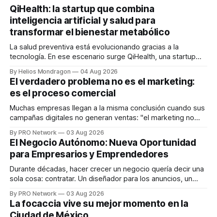
QiHealth: la startup que combina
inteligencia artificial y salud para
transformar el bienestar metabólico
La salud preventiva está evolucionando gracias a la
tecnología. En ese escenario surge QiHealth, una startup
que desarrolla un ecosistema digital capaz de integrar
By Helios Mondragon
04 Aug 2026
dispositivos inteligentes, inteligencia artificial y monitoreo
El verdadero problema no es el marketing:
en tiempo real para ayudar a las personas a tomar mejores
es el proceso comercial
decisiones sobre su salud metabólica. Su propuesta busca
responder
Muchas empresas llegan a la misma conclusión cuando sus
campañas digitales no generan ventas: "el marketing no
funciona". Sin embargo, para Marcelo Gutiérrez, CEO de
By PRO Network
03 Aug 2026
INTERIUS, el problema suele estar en otro lugar. Durante
El Negocio Autónomo: Nueva Oportunidad
una entrevista para el podcast SER PRO, el especialista en
para Empresarios y Emprendedores
marketing digital explicó que
Durante décadas, hacer crecer un negocio quería decir una
sola cosa: contratar. Un diseñador para los anuncios, un
especialista en marketing para las campañas, un copywriter
By PRO Network
03 Aug 2026
para los textos, alguien que supiera de publicidad digital
La focaccia vive su mejor momento en la
para encontrar prospectos, un vendedor para atender
Ciudad de México