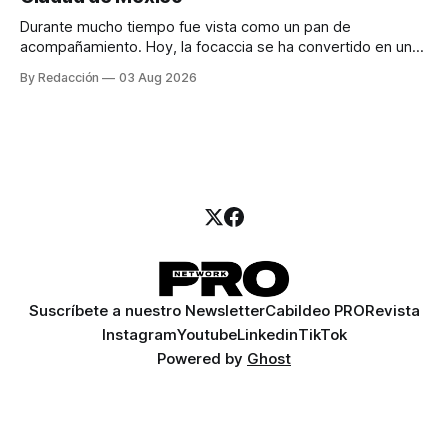
llamadas y mensajes, y —con suerte— una persona
Durante mucho tiempo fue vista como un pan de
acompañamiento. Hoy, la focaccia se ha convertido en uno
de los platillos favoritos de quienes buscan cocina
By Redacción
03 Aug 2026
artesanal, ingredientes de calidad y experiencias que
invitan a compartir alrededor de la mesa. Durante mucho
tiempo, hablar de cocina italiana era siempre de
Suscríbete a nuestro Newsletter
Cabildeo PRO
Revista
Instagram
Youtube
Linkedin
TikTok
Powered by
Ghost