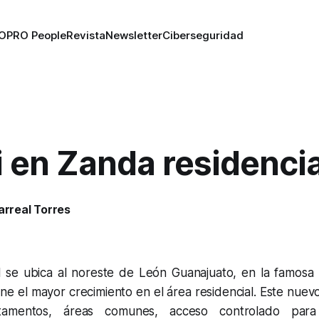
RO
PRO People
Revista
Newsletter
Ciberseguridad
 en Zanda residencia
larreal Torres
l se ubica al noreste de León Guanajuato, en la famos
ne el mayor crecimiento en el área residencial. Este nue
amentos, áreas comunes, acceso controlado para 