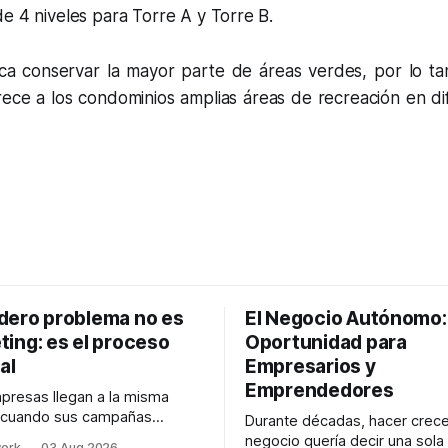
e 4 niveles para Torre A y Torre B.
ca conservar la mayor parte de áreas verdes, por lo tan
rece a los condominios amplias áreas de recreación en di
adero problema no es
El Negocio Autónomo
ting: es el proceso
Oportunidad para
al
Empresarios y
Emprendedores
resas llegan a la misma
 cuando sus campañas
Durante décadas, hacer crece
o generan ventas: "el
negocio quería decir una sola
work
03 Aug 2026