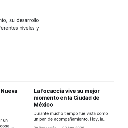
to, su desarrollo
ferentes niveles y
: Nueva
La focaccia vive su mejor
momento en la Ciudad de
México
Durante mucho tiempo fue vista como
un pan de acompañamiento. Hoy, la
r un
focaccia se ha convertido en uno de los
 cosa:
By Redacción
03 Aug 2026