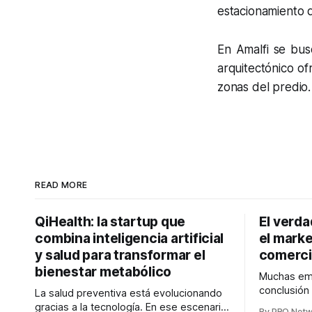
estacionamiento d
En Amalfi se bus
arquitectónico of
zonas del predio.
READ MORE
QiHealth: la startup que
El verd
combina inteligencia artificial
el marke
y salud para transformar el
comerci
bienestar metabólico
Muchas emp
conclusión
La salud preventiva está evolucionando
digitales n
gracias a la tecnología. En ese escenario
By PRO Net