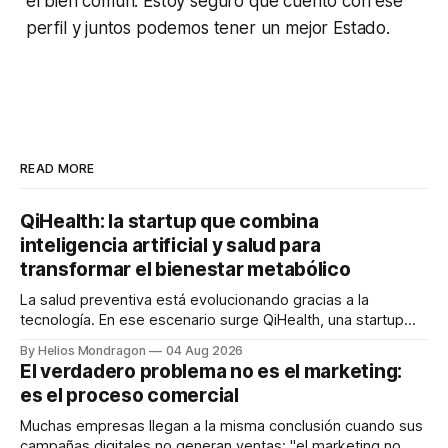
el bien común. Estoy seguro que cuento con ese
perfil y juntos podemos tener un mejor Estado.
READ MORE
QiHealth: la startup que combina
inteligencia artificial y salud para
transformar el bienestar metabólico
La salud preventiva está evolucionando gracias a la
tecnología. En ese escenario surge QiHealth, una startup
que desarrolla un ecosistema digital capaz de integrar
By Helios Mondragon
04 Aug 2026
dispositivos inteligentes, inteligencia artificial y monitoreo
El verdadero problema no es el marketing:
en tiempo real para ayudar a las personas a tomar mejores
es el proceso comercial
decisiones sobre su salud metabólica. Su propuesta busca
responder
Muchas empresas llegan a la misma conclusión cuando sus
campañas digitales no generan ventas: "el marketing no