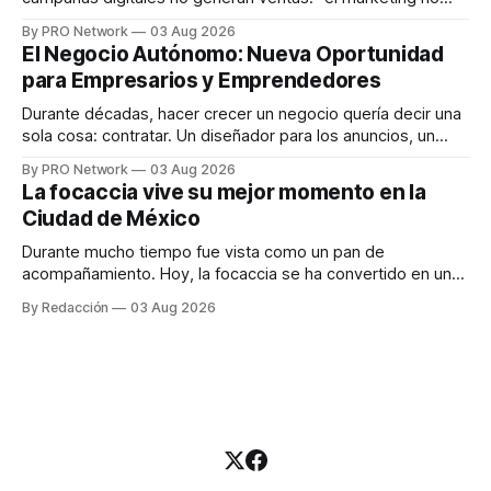
funciona". Sin embargo, para Marcelo Gutiérrez, CEO de
By PRO Network
03 Aug 2026
INTERIUS, el problema suele estar en otro lugar. Durante
El Negocio Autónomo: Nueva Oportunidad
una entrevista para el podcast SER PRO, el especialista en
para Empresarios y Emprendedores
marketing digital explicó que
Durante décadas, hacer crecer un negocio quería decir una
sola cosa: contratar. Un diseñador para los anuncios, un
especialista en marketing para las campañas, un copywriter
By PRO Network
03 Aug 2026
para los textos, alguien que supiera de publicidad digital
La focaccia vive su mejor momento en la
para encontrar prospectos, un vendedor para atender
Ciudad de México
llamadas y mensajes, y —con suerte— una persona
Durante mucho tiempo fue vista como un pan de
acompañamiento. Hoy, la focaccia se ha convertido en uno
de los platillos favoritos de quienes buscan cocina
By Redacción
03 Aug 2026
artesanal, ingredientes de calidad y experiencias que
invitan a compartir alrededor de la mesa. Durante mucho
tiempo, hablar de cocina italiana era siempre de