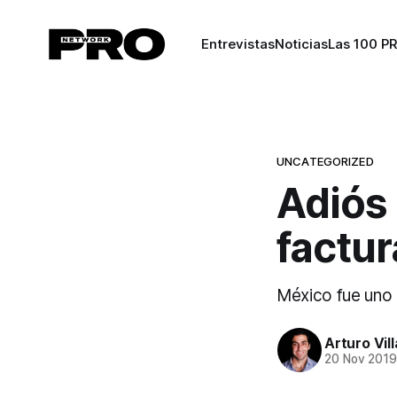
Entrevistas
Noticias
Las 100 P
UNCATEGORIZED
Adiós 
factur
México fue uno d
Arturo Vil
20 Nov 201