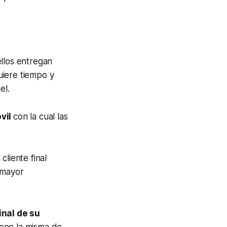
ellos entregan
uiere tiempo y
el.
vil
con la cual las
liente final
 mayor
inal de su