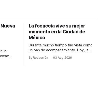
: Nueva
La focaccia vive su mejor
momento en la Ciudad de
México
Durante mucho tiempo fue vista como
un pan de acompañamiento. Hoy, la
r un
focaccia se ha convertido en uno de los
 cosa:
By Redacción
03 Aug 2026
platillos favoritos de quienes buscan
os
cocina artesanal, ingredientes de calidad
marketing
y experiencias que invitan a compartir
iter para
alrededor de la mesa. Durante mucho
a de
tiempo, hablar de cocina italiana era
ar
siempre de
a atender
n suerte—