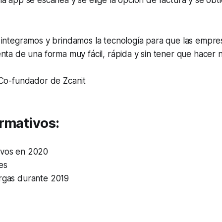
 la app se escanea y se elige la opción de factura y se ob
 integramos y brindamos la tecnología para que las empre
nta de una forma muy fácil, rápida y sin tener que hacer
 Co-fundador de Zcanit
ormativos
:
ivos en 2020
es
argas durante 2019