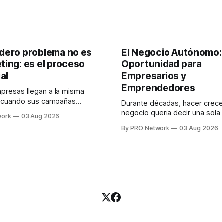
adero problema no es
El Negocio Autónomo
ting: es el proceso
Oportunidad para
al
Empresarios y
Emprendedores
resas llegan a la misma
n cuando sus campañas
Durante décadas, hacer crece
o generan ventas: "el
negocio quería decir una sola
work
03 Aug 2026
no funciona". Sin embargo,
contratar. Un diseñador para l
By PRO Network
03 Aug 2026
lo Gutiérrez, CEO de
anuncios, un especialista en 
el problema suele estar en
para las campañas, un copywr
los textos, alguien que supier
R PRO, el especialista en
publicidad digital para encontr
igital explicó que
prospectos, un vendedor par
llamadas y mensajes, y —co
una persona