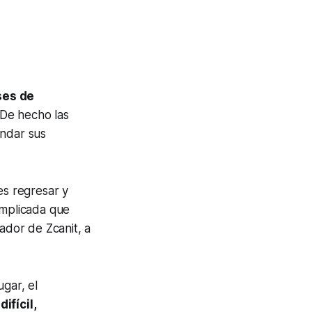
ses de
De hecho las
indar sus
es regresar y
omplicada que
ador de Zcanit, a
gar, el
ifícil,