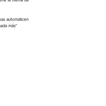
tiene la misma de
sas automaticen
 nada más”