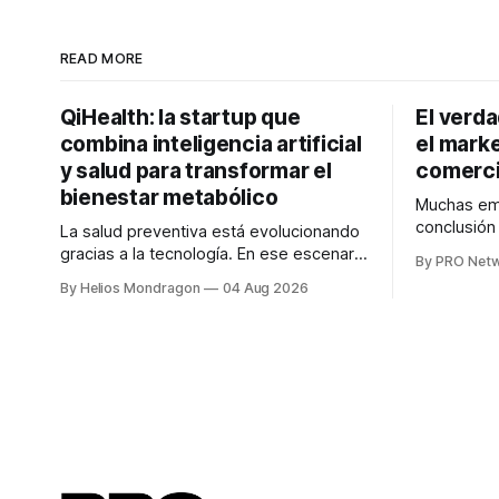
READ MORE
QiHealth: la startup que
El verd
combina inteligencia artificial
el marke
y salud para transformar el
comerci
bienestar metabólico
Muchas emp
conclusió
La salud preventiva está evolucionando
digitales n
gracias a la tecnología. En ese escenario
By PRO Net
marketing 
surge QiHealth, una startup que
By Helios Mondragon
04 Aug 2026
para Marce
desarrolla un ecosistema digital capaz
INTERIUS, 
de integrar dispositivos inteligentes,
otro lugar. Durante una entrevista para el
inteligencia artificial y monitoreo en
podcast SE
tiempo real para ayudar a las personas a
marketing d
tomar mejores decisiones sobre su
salud metabólica. Su propuesta busca
responder