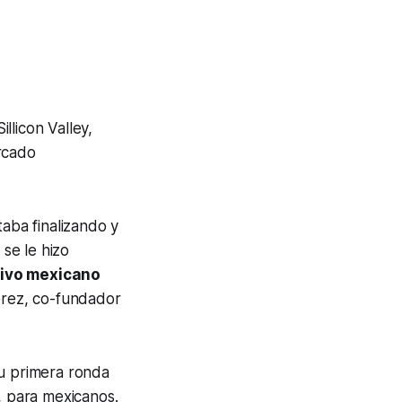
llicon Valley,
rcado
aba finalizando y
se le hizo
tivo mexicano
érez, co-fundador
su primera ronda
, para mexicanos.