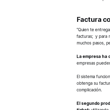
Factura c
“Quien te entrega
facturas; y para 
muchos pasos, per
La empresa ha d
empresas pueden e
El sistema funcio
obtenga su factur
complicación.
El segundo prod