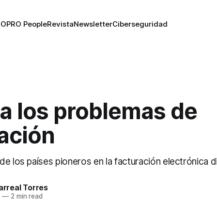
RO
PRO People
Revista
Newsletter
Ciberseguridad
a los problemas de
ación
e los países pioneros en la facturación electrónica dig
larreal Torres
9
—
2 min read