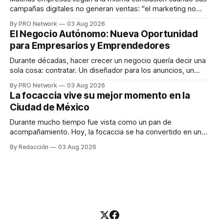
campañas digitales no generan ventas: "el marketing no
funciona". Sin embargo, para Marcelo Gutiérrez, CEO de
By PRO Network
03 Aug 2026
INTERIUS, el problema suele estar en otro lugar. Durante
El Negocio Autónomo: Nueva Oportunidad
una entrevista para el podcast SER PRO, el especialista en
para Empresarios y Emprendedores
marketing digital explicó que
Durante décadas, hacer crecer un negocio quería decir una
sola cosa: contratar. Un diseñador para los anuncios, un
especialista en marketing para las campañas, un copywriter
By PRO Network
03 Aug 2026
para los textos, alguien que supiera de publicidad digital
La focaccia vive su mejor momento en la
para encontrar prospectos, un vendedor para atender
Ciudad de México
llamadas y mensajes, y —con suerte— una persona
Durante mucho tiempo fue vista como un pan de
acompañamiento. Hoy, la focaccia se ha convertido en uno
de los platillos favoritos de quienes buscan cocina
By Redacción
03 Aug 2026
artesanal, ingredientes de calidad y experiencias que
invitan a compartir alrededor de la mesa. Durante mucho
tiempo, hablar de cocina italiana era siempre de