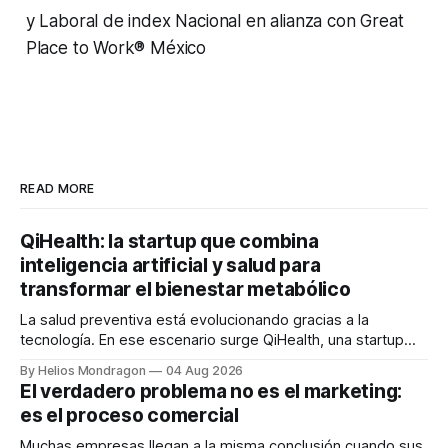
y Laboral de index Nacional en alianza con Great
Place to Work® México
READ MORE
QiHealth: la startup que combina
inteligencia artificial y salud para
transformar el bienestar metabólico
La salud preventiva está evolucionando gracias a la
tecnología. En ese escenario surge QiHealth, una startup
que desarrolla un ecosistema digital capaz de integrar
By Helios Mondragon
04 Aug 2026
dispositivos inteligentes, inteligencia artificial y monitoreo
El verdadero problema no es el marketing:
en tiempo real para ayudar a las personas a tomar mejores
es el proceso comercial
decisiones sobre su salud metabólica. Su propuesta busca
responder
Muchas empresas llegan a la misma conclusión cuando sus