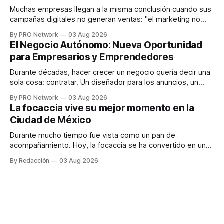
responder
Muchas empresas llegan a la misma conclusión cuando sus
campañas digitales no generan ventas: "el marketing no
funciona". Sin embargo, para Marcelo Gutiérrez, CEO de
By PRO Network
03 Aug 2026
INTERIUS, el problema suele estar en otro lugar. Durante
El Negocio Autónomo: Nueva Oportunidad
una entrevista para el podcast SER PRO, el especialista en
para Empresarios y Emprendedores
marketing digital explicó que
Durante décadas, hacer crecer un negocio quería decir una
sola cosa: contratar. Un diseñador para los anuncios, un
especialista en marketing para las campañas, un copywriter
By PRO Network
03 Aug 2026
para los textos, alguien que supiera de publicidad digital
La focaccia vive su mejor momento en la
para encontrar prospectos, un vendedor para atender
Ciudad de México
llamadas y mensajes, y —con suerte— una persona
Durante mucho tiempo fue vista como un pan de
acompañamiento. Hoy, la focaccia se ha convertido en uno
de los platillos favoritos de quienes buscan cocina
By Redacción
03 Aug 2026
artesanal, ingredientes de calidad y experiencias que
invitan a compartir alrededor de la mesa. Durante mucho
tiempo, hablar de cocina italiana era siempre de