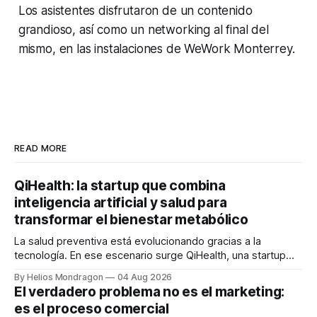
Los asistentes disfrutaron de un contenido
grandioso, así como un networking al final del
mismo, en las instalaciones de WeWork Monterrey.
READ MORE
QiHealth: la startup que combina
inteligencia artificial y salud para
transformar el bienestar metabólico
La salud preventiva está evolucionando gracias a la
tecnología. En ese escenario surge QiHealth, una startup
que desarrolla un ecosistema digital capaz de integrar
By Helios Mondragon
04 Aug 2026
dispositivos inteligentes, inteligencia artificial y monitoreo
El verdadero problema no es el marketing:
en tiempo real para ayudar a las personas a tomar mejores
es el proceso comercial
decisiones sobre su salud metabólica. Su propuesta busca