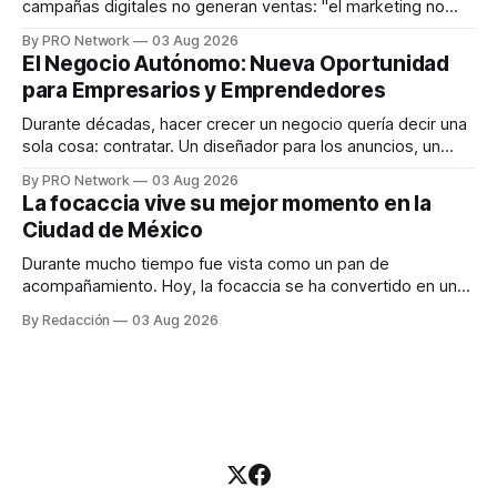
campañas digitales no generan ventas: "el marketing no
funciona". Sin embargo, para Marcelo Gutiérrez, CEO de
By PRO Network
03 Aug 2026
INTERIUS, el problema suele estar en otro lugar. Durante
El Negocio Autónomo: Nueva Oportunidad
una entrevista para el podcast SER PRO, el especialista en
para Empresarios y Emprendedores
marketing digital explicó que
Durante décadas, hacer crecer un negocio quería decir una
sola cosa: contratar. Un diseñador para los anuncios, un
especialista en marketing para las campañas, un copywriter
By PRO Network
03 Aug 2026
para los textos, alguien que supiera de publicidad digital
La focaccia vive su mejor momento en la
para encontrar prospectos, un vendedor para atender
Ciudad de México
llamadas y mensajes, y —con suerte— una persona
Durante mucho tiempo fue vista como un pan de
acompañamiento. Hoy, la focaccia se ha convertido en uno
de los platillos favoritos de quienes buscan cocina
By Redacción
03 Aug 2026
artesanal, ingredientes de calidad y experiencias que
invitan a compartir alrededor de la mesa. Durante mucho
tiempo, hablar de cocina italiana era siempre de