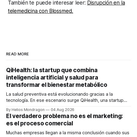
También te puede interesar leer:
Disrupción en la
telemedicina con Blossmed.
READ MORE
QiHealth: la startup que combina
inteligencia artificial y salud para
transformar el bienestar metabólico
La salud preventiva está evolucionando gracias a la
tecnología. En ese escenario surge QiHealth, una startup
que desarrolla un ecosistema digital capaz de integrar
By Helios Mondragon
04 Aug 2026
dispositivos inteligentes, inteligencia artificial y monitoreo
El verdadero problema no es el marketing:
en tiempo real para ayudar a las personas a tomar mejores
es el proceso comercial
decisiones sobre su salud metabólica. Su propuesta busca
responder
Muchas empresas llegan a la misma conclusión cuando sus