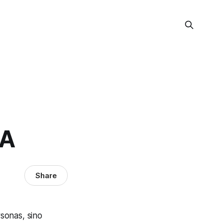
SA
Share
rsonas, sino