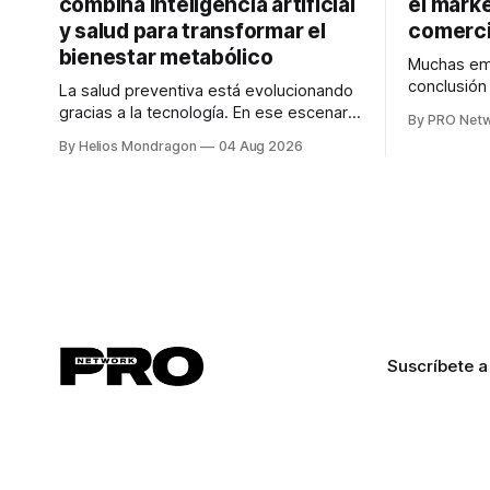
combina inteligencia artificial
el marke
y salud para transformar el
comerci
bienestar metabólico
Muchas emp
conclusió
La salud preventiva está evolucionando
digitales n
gracias a la tecnología. En ese escenario
By PRO Net
marketing 
surge QiHealth, una startup que
By Helios Mondragon
04 Aug 2026
para Marce
desarrolla un ecosistema digital capaz
INTERIUS, 
de integrar dispositivos inteligentes,
otro lugar. Durante una entrevista para el
inteligencia artificial y monitoreo en
podcast SE
tiempo real para ayudar a las personas a
marketing d
tomar mejores decisiones sobre su
salud metabólica. Su propuesta busca
responder
Suscríbete a