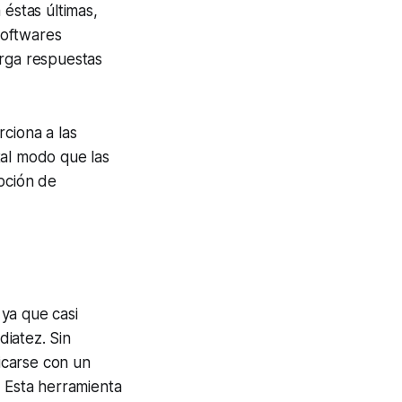
 éstas últimas,
Softwares
orga respuestas
ciona a las
tal modo que las
pción de
ya que casi
iatez. Sin
icarse con un
. Esta herramienta