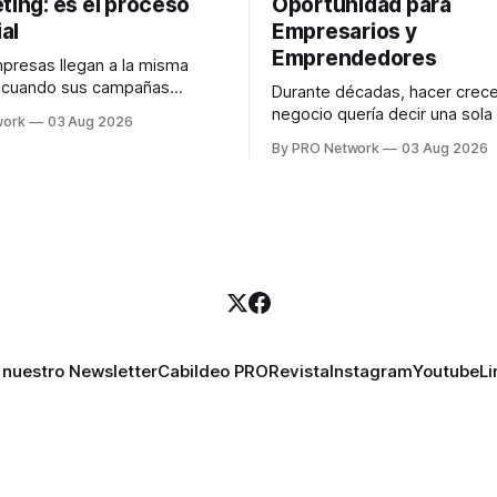
ting: es el proceso
Oportunidad para
al
Empresarios y
Emprendedores
resas llegan a la misma
n cuando sus campañas
Durante décadas, hacer crece
o generan ventas: "el
negocio quería decir una sola
work
03 Aug 2026
no funciona". Sin embargo,
contratar. Un diseñador para l
By PRO Network
03 Aug 2026
lo Gutiérrez, CEO de
anuncios, un especialista en 
el problema suele estar en
para las campañas, un copywr
los textos, alguien que supier
R PRO, el especialista en
publicidad digital para encontr
igital explicó que
prospectos, un vendedor par
llamadas y mensajes, y —co
una persona
 nuestro Newsletter
Cabildeo PRO
Revista
Instagram
Youtube
Li