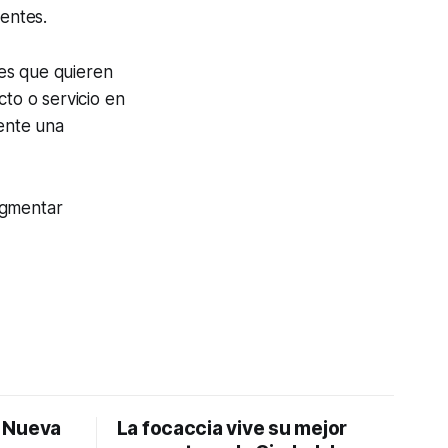
ientes.
es que quieren
cto o servicio en
iente una
egmentar
: Nueva
La focaccia vive su mejor