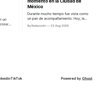
momento en la Ciudad de
México
Durante mucho tiempo fue vista como
un pan de acompañamiento. Hoy, la
r un
focaccia se ha convertido en uno de los
 cosa:
By Redacción
03 Aug 2026
platillos favoritos de quienes buscan
os
cocina artesanal, ingredientes de calidad
marketing
y experiencias que invitan a compartir
iter para
alrededor de la mesa. Durante mucho
a de
tiempo, hablar de cocina italiana era
ar
siempre de
a atender
n suerte—
nkedin
TikTok
Powered by
Ghost