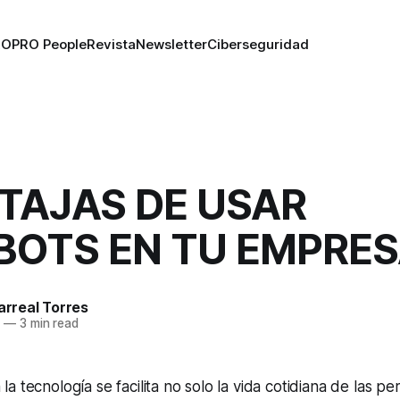
RO
PRO People
Revista
Newsletter
Ciberseguridad
TAJAS DE USAR
BOTS EN TU EMPRE
larreal Torres
8
—
3 min read
 tecnología se facilita no solo la vida cotidiana de las pe