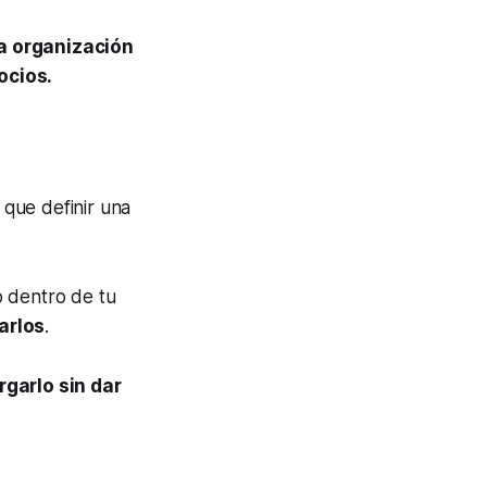
a organización
ocios.
 que definir una
o dentro de tu
arlos
.
garlo sin dar