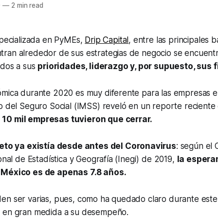
0
—
2 min read
specializada en PyMEs,
Drip Capital
, entre las principales 
ran alrededor de sus estrategias de negocio se encuentr
ados a sus
prioridades, liderazgo y, por supuesto, sus 
ómica durante 2020 es muy diferente para las empresas e
no del Seguro Social (IMSS) reveló en un reporte recient
10 mil empresas tuvieron que cerrar.
reto ya existía desde antes del Coronavirus
: según el
ional de Estadística y Geografía (Inegi) de 2019,
la espera
 México es de apenas 7.8 años.
en ser varias, pues, como ha quedado claro durante este
a en gran medida a su desempeño.