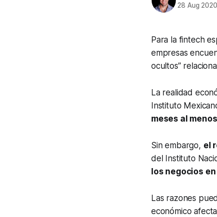
28 Aug 202
Para la fintech e
empresas encuent
ocultos” relacion
La realidad econ
Instituto Mexica
meses al menos 
Sin embargo,
el 
del Instituto Nac
los negocios en
Las razones pued
económico afect