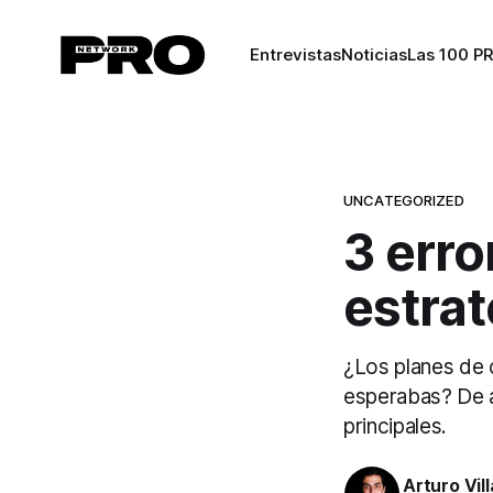
Entrevistas
Noticias
Las 100 P
UNCATEGORIZED
3 erro
estra
¿Los planes de 
esperabas? De ac
principales.
Arturo Vil