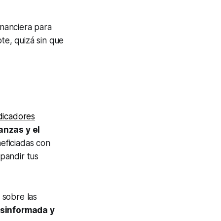
inanciera para
te, quizá sin que
dicadores
anzas y el
neficiadas con
xpandir tus
 sobre las
esinformada y