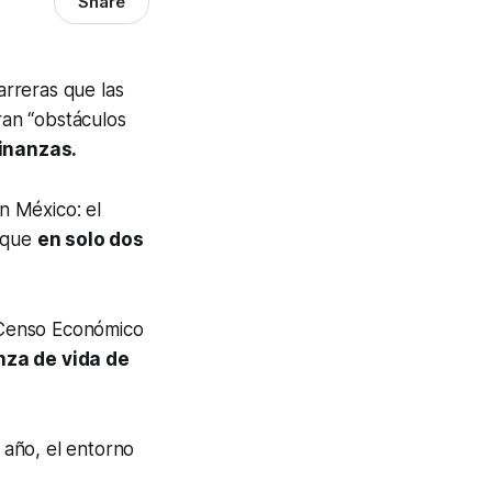
Share
barreras que las
an “obstáculos
finanzas.
n México: el
e que
en solo dos
 Censo Económico
nza de vida de
 año, el entorno