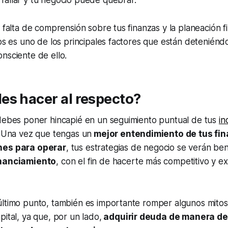
fallar y tu negocio puede quebrar.
a falta de comprensión sobre tus finanzas y la planeación f
vos es uno de los principales factores que están deteniéndo
nsciente de ello.
es hacer al respecto?
 debes poner hincapié en un seguimiento puntual de tus
in
 Una vez que tengas un
mejor entendimiento de tus fin
nes para operar
, tus estrategias de negocio se verán be
inanciamiento
, con el fin de hacerte más competitivo y e
último punto, también es importante romper algunos mitos
pital, ya que, por un lado,
adquirir deuda de manera d