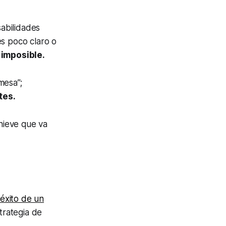
abilidades
s poco claro o
 imposible.
mesa”;
tes.
nieve que va
 éxito de un
strategia de