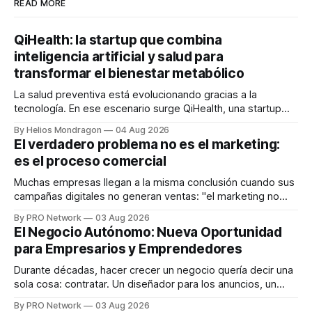
READ MORE
QiHealth: la startup que combina
inteligencia artificial y salud para
transformar el bienestar metabólico
La salud preventiva está evolucionando gracias a la
tecnología. En ese escenario surge QiHealth, una startup
que desarrolla un ecosistema digital capaz de integrar
By Helios Mondragon
04 Aug 2026
dispositivos inteligentes, inteligencia artificial y monitoreo
El verdadero problema no es el marketing:
en tiempo real para ayudar a las personas a tomar mejores
es el proceso comercial
decisiones sobre su salud metabólica. Su propuesta busca
responder
Muchas empresas llegan a la misma conclusión cuando sus
campañas digitales no generan ventas: "el marketing no
funciona". Sin embargo, para Marcelo Gutiérrez, CEO de
By PRO Network
03 Aug 2026
INTERIUS, el problema suele estar en otro lugar. Durante
El Negocio Autónomo: Nueva Oportunidad
una entrevista para el podcast SER PRO, el especialista en
para Empresarios y Emprendedores
marketing digital explicó que
Durante décadas, hacer crecer un negocio quería decir una
sola cosa: contratar. Un diseñador para los anuncios, un
especialista en marketing para las campañas, un copywriter
By PRO Network
03 Aug 2026
para los textos, alguien que supiera de publicidad digital