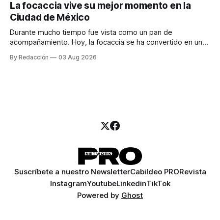
La focaccia vive su mejor momento en la
para encontrar prospectos, un vendedor para atender
Ciudad de México
llamadas y mensajes, y —con suerte— una persona
Durante mucho tiempo fue vista como un pan de
acompañamiento. Hoy, la focaccia se ha convertido en uno
de los platillos favoritos de quienes buscan cocina
By Redacción
03 Aug 2026
artesanal, ingredientes de calidad y experiencias que
invitan a compartir alrededor de la mesa. Durante mucho
tiempo, hablar de cocina italiana era siempre de
Suscríbete a nuestro Newsletter
Cabildeo PRO
Revista
Instagram
Youtube
Linkedin
TikTok
Powered by
Ghost