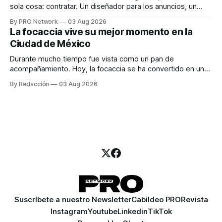
sola cosa: contratar. Un diseñador para los anuncios, un
especialista en marketing para las campañas, un copywriter
By PRO Network
03 Aug 2026
para los textos, alguien que supiera de publicidad digital
La focaccia vive su mejor momento en la
para encontrar prospectos, un vendedor para atender
Ciudad de México
llamadas y mensajes, y —con suerte— una persona
Durante mucho tiempo fue vista como un pan de
acompañamiento. Hoy, la focaccia se ha convertido en uno
de los platillos favoritos de quienes buscan cocina
By Redacción
03 Aug 2026
artesanal, ingredientes de calidad y experiencias que
invitan a compartir alrededor de la mesa. Durante mucho
tiempo, hablar de cocina italiana era siempre de
Suscríbete a nuestro Newsletter
Cabildeo PRO
Revista
Instagram
Youtube
Linkedin
TikTok