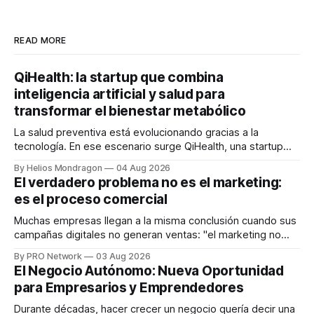
READ MORE
QiHealth: la startup que combina
inteligencia artificial y salud para
transformar el bienestar metabólico
La salud preventiva está evolucionando gracias a la
tecnología. En ese escenario surge QiHealth, una startup
que desarrolla un ecosistema digital capaz de integrar
By Helios Mondragon
04 Aug 2026
dispositivos inteligentes, inteligencia artificial y monitoreo
El verdadero problema no es el marketing:
en tiempo real para ayudar a las personas a tomar mejores
es el proceso comercial
decisiones sobre su salud metabólica. Su propuesta busca
responder
Muchas empresas llegan a la misma conclusión cuando sus
campañas digitales no generan ventas: "el marketing no
funciona". Sin embargo, para Marcelo Gutiérrez, CEO de
By PRO Network
03 Aug 2026
INTERIUS, el problema suele estar en otro lugar. Durante
El Negocio Autónomo: Nueva Oportunidad
una entrevista para el podcast SER PRO, el especialista en
para Empresarios y Emprendedores
marketing digital explicó que
Durante décadas, hacer crecer un negocio quería decir una