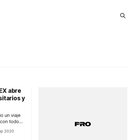
EX abre
itarios y
o un viaje
, con todo
 diferentes
ep 2020
presas del