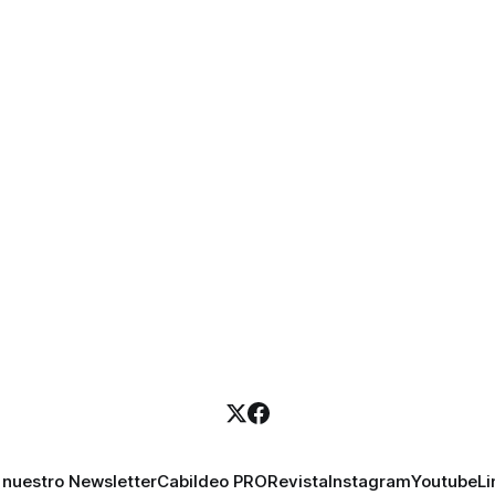
mercado digital alrededor de
 nuestro Newsletter
Cabildeo PRO
Revista
Instagram
Youtube
Li