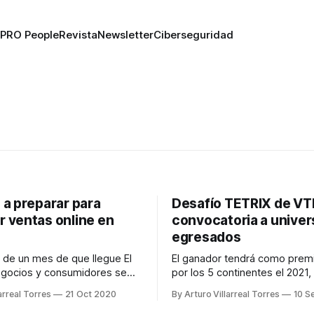
PRO People
Revista
Newsletter
Ciberseguridad
 a preparar para
Desafío TETRIX de VT
 ventas online en
convocatoria a univers
egresados
de un mes de que llegue El
El ganador tendrá como premi
egocios y consumidores se
por los 5 continentes el 2021
or ello aquí 6 puntos para
pagado, donde podrá conocer
arreal Torres
21 Oct 2020
By Arturo Villarreal Torres
10 S
s ventas online.
culturas y visitar grandes em