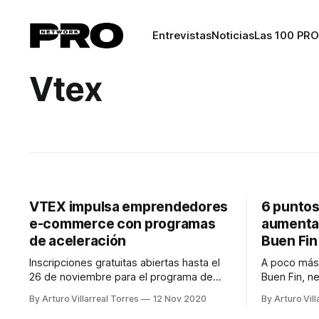
Entrevistas
Noticias
Las 100 PRO
Vtex
VTEX impulsa emprendedores
6 puntos
e-commerce con programas
aumentar
de aceleración
Buen Fin
Inscripciones gratuitas abiertas hasta el
A poco más 
26 de noviembre para el programa de
Buen Fin, n
aceleración que impulsará
preparan. P
By Arturo Villarreal Torres
12 Nov 2020
By Arturo Vill
emprendedores de e-commerce.
aumentar tu