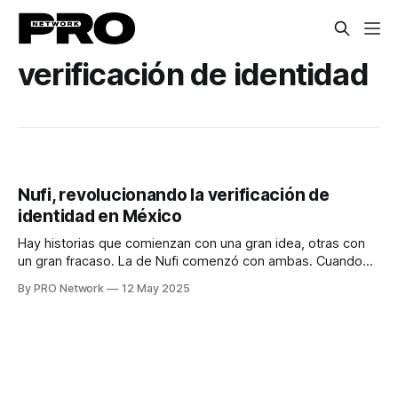
verificación de identidad
Nufi, revolucionando la verificación de
identidad en México
Hay historias que comienzan con una gran idea, otras con
un gran fracaso. La de Nufi comenzó con ambas. Cuando
Ilich Núñez y Hans Villa se reencontraron en 2015, después
By PRO Network
12 May 2025
de años de caminos separados —él, abogado corporativo
con carrera en la banca; él, ingeniero con alma de inventor
—, no