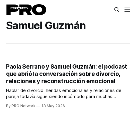
Samuel Guzmán
Paola Serrano y Samuel Guzmán: el podcast
que abrió la conversación sobre divorcio,
relaciones y reconstrucción emocional
Hablar de divorcio, heridas emocionales y relaciones de
pareja todavía sigue siendo incómodo para muchas
personas. Sin embargo, Paola Serrano y Samuel Guzmán
By PRO Network
18 May 2026
decidieron convertir sus propias experiencias personales
en un espacio de conversación honesta que hoy conecta
con miles de personas: el podcast Salida de Emergencia.
Lo que comenzó