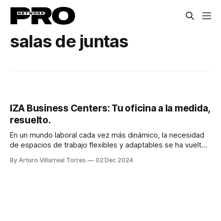
salas de juntas
IZA Business Centers: Tu oficina a la medida,
resuelto.
En un mundo laboral cada vez más dinámico, la necesidad
de espacios de trabajo flexibles y adaptables se ha vuelto
esencial. IZA Business Centers, con su presencia en las
By Arturo Villarreal Torres
02 Dec 2024
principales ciudades de México como son: Monterrey,
Guadalajara, Ciudad de México, Puebla, Querétaro y Tijuana
con sus más de 30 centros