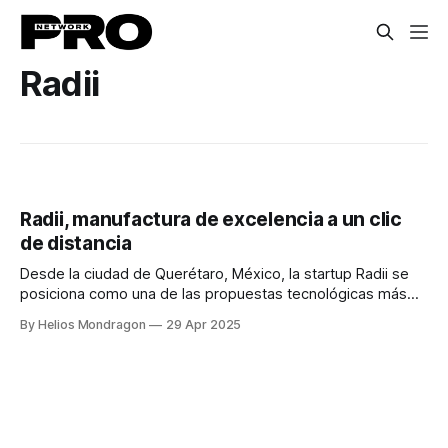
Radii
Radii, manufactura de excelencia a un clic
de distancia
Desde la ciudad de Querétaro, México, la startup Radii se
posiciona como una de las propuestas tecnológicas más
innovadoras en el ámbito de la manufactura. Fundada por
By Helios Mondragon
29 Apr 2025
Juan Pablo Estrada y César Aranda Alva, la empresa ha
desarrollado una plataforma digital que centraliza la cadena
de suministro industrial y transforma