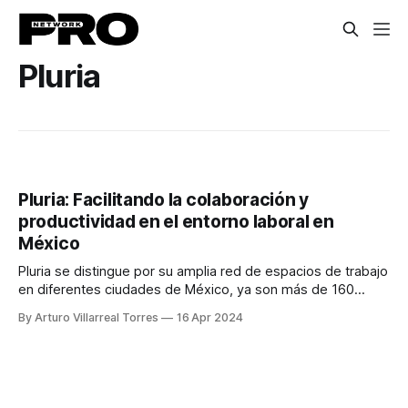
Pluria
Pluria: Facilitando la colaboración y
productividad en el entorno laboral en
México
Pluria se distingue por su amplia red de espacios de trabajo
en diferentes ciudades de México, ya son más de 160
espacios en 17 ciudades. Esta flexibilidad permite a las
By Arturo Villarreal Torres
16 Apr 2024
empresas adaptarse a las preferencias de trabajo de sus
empleados y expandir su presencia geográfica de manera
eficiente