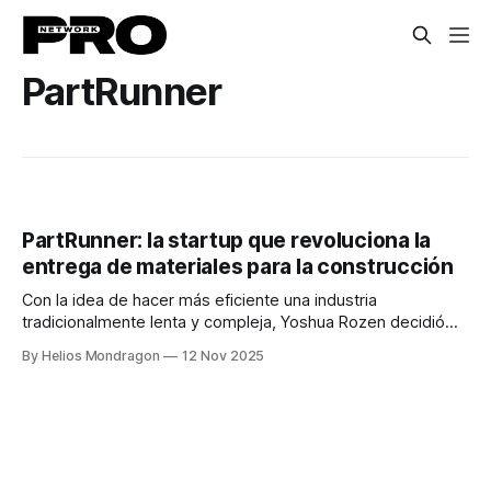
PartRunner
PartRunner: la startup que revoluciona la
entrega de materiales para la construcción
Con la idea de hacer más eficiente una industria
tradicionalmente lenta y compleja, Yoshua Rozen decidió
crear PartRunner, una plataforma logística especializada en
By Helios Mondragon
12 Nov 2025
la entrega de piezas y materiales para contratistas. Su
objetivo: que los profesionales de sectores como la
construcción, plomería o electricidad puedan recibir los
insumos que necesitan