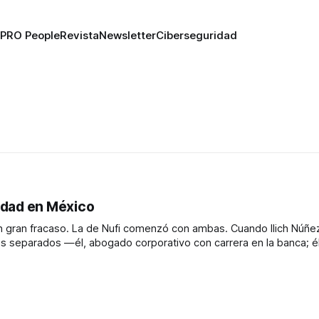
PRO People
Revista
Newsletter
Ciberseguridad
tidad en México
un gran fracaso. La de Nufi comenzó con ambas. Cuando Ilich Núñe
s separados —él, abogado corporativo con carrera en la banca; él