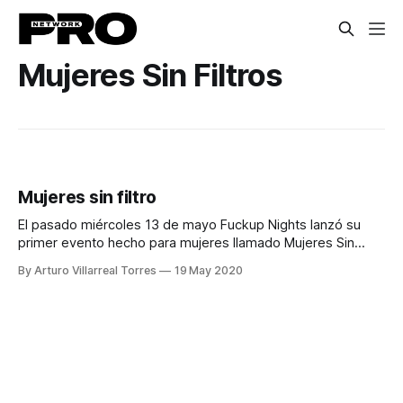
Mujeres Sin Filtros
Mujeres sin filtro
El pasado miércoles 13 de mayo Fuckup Nights lanzó su
primer evento hecho para mujeres llamado Mujeres Sin
Filtros en donde se reunieron +500 personas a escuchar
By Arturo Villarreal Torres
19 May 2020
historias de fracasos contadas por tres grandes mujeres.
Las invitadas fueron: * 1. Polka Rivero: Fundadora del Blog
“La Olla Express: Recetas para fracasar”