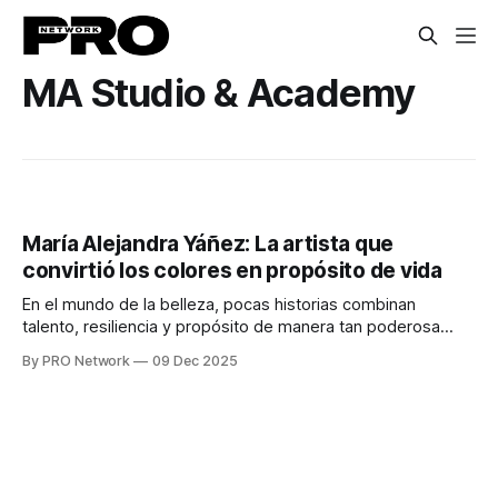
MA Studio & Academy
María Alejandra Yáñez: La artista que
convirtió los colores en propósito de vida
En el mundo de la belleza, pocas historias combinan
talento, resiliencia y propósito de manera tan poderosa
como la de María Alejandra Yáñez, makeup artist
By PRO Network
09 Dec 2025
profesional, educadora y directora de MA Studio &
Academy, quien ha construido a lo largo de más de una
década un sello distintivo que hoy