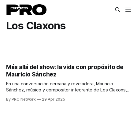
Los Claxons
Más allá del show: la vida con propósito de
Mauricio Sánchez
En una conversación cercana y reveladora, Mauricio
Sánchez, músico y compositor integrante de Los Claxons,
compartió su trayectoria artística, la filosofía que ha
By PRO Network
29 Apr 2025
marcado su carrera, su visión sobre la industria musical
actual y los nuevos proyectos que está emprendiendo.
Desde pequeño, Mauricio tuvo claro que su camino era la