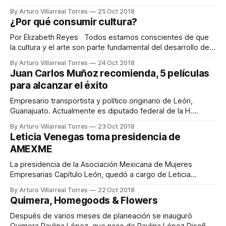
Arte Latinoamericano”, Colección FEMSA en el Museo de
By Arturo Villarreal Torres
25 Oct 2018
Arte e Historia de Guanajuato. Se reúnen una selección de
¿Por qué consumir cultura?
82 obras de arte moderno y contemporáneo
latinoamericano, donde se pueden apreciar disciplinas
Por Elizabeth Reyes Todos estamos conscientes de que
como la pintura y fotografía.
la cultura y el arte son parte fundamental del desarrollo de
las grandes sociedades, sin embargo, pareciera ser un
By Arturo Villarreal Torres
24 Oct 2018
tema lejano en la conversación de la mayoría. Los prejuicios
Juan Carlos Muñoz recomienda, 5 películas
tienen mucho que ver en esta situación. Todos tenemos
para alcanzar el éxito
algún amigo que en
Empresario transportista y político originario de León,
Guanajuato. Actualmente es diputado federal de la H.
Cámara de Diputados. Fue Presidente de la Cruz Roja
By Arturo Villarreal Torres
23 Oct 2018
Delegación León, además de socio fundador y
Leticia Venegas toma presidencia de
vicepresidente del Banco Diocesano de Alimentos.
AMEXME
Hombres de Honor Determinación y honor, valores
fundamentales donde lo más importante era
La presidencia de la Asociación Mexicana de Mujeres
Empresarias Capítulo León, quedó a cargo de Leticia
Venegas, quien tomó protesta en días pasados para el
By Arturo Villarreal Torres
22 Oct 2018
periodo 2018-2021, donde el gobernador Diego Sinhué y el
Quimera, Homegoods & Flowers
presidente municipal Héctor López Santillana, asistieron a
este evento. Leticia resaltó la importancia en el
Después de varios meses de planeación se inauguró