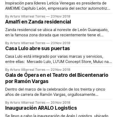
que llevan a la
Inspiración para líderes Leticia Venegas es presidenta de
AMEXME Capítulo León, empresaria del sector automotriz
con más de 24 años de experiencia, directora de Grupo
By Arturo Villarreal Torres
23 Nov 2018
Enermax y Empresaria del Año al inicio de la gestión 2016 –
Amalfi en Zanda residencial
2018. Joy Una historia inspiradora, sobre una mujer que
crea su propio destino hasta
Zanda residencial se ubica al noreste de León Guanajuato,
en la famosa zona dorada que recientemente tiene el
mayor crecimiento en el área residencial. Este nuevo
By Arturo Villarreal Torres
23 Nov 2018
complejo cuenta con 110 departamentos, áreas comunes,
Casa Lulo abre sus puertas
acceso controlado para los residentes, estacionamiento de
4 niveles para Torre A y Torre B. En Amalfi
Casa Lulo está integrado por varias marcas y servicios,
entre ellas: Mercado Lulo, LU’UM Concept Store, Muluc nail
& beauty kitchen y Florentina jabones artesanales. Uno de
By Arturo Villarreal Torres
22 Nov 2018
los pilares de este gran proyecto es implementar un modo
Gala de Ópera en el Teatro del Bicentenario
de consumo más sustentable y amigable con el medio
por Ramón Vargas
ambiente, promoviendo la
Dentro del marco de la celebración de los treinta y cinco
años de carrera de Ramón Vargas, orgullosamente
mexicano y reconocido a nivel internacional, se llevó a cabo
By Arturo Villarreal Torres
20 Nov 2018
un concierto con el acompañamiento de la aclamada
Inauguración ARALO Logistics
soprano Leticia de Altamirano y la Camareta de Coahuila,
que estuvo a cargo de
Se llevo a cabo la inauguración de Aralo Logistics, ubicado