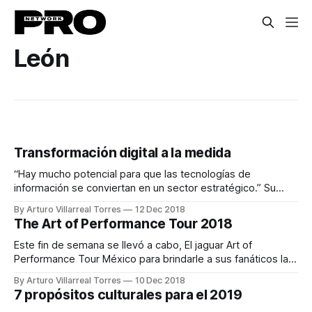
León
Transformación digital a la medida
“Hay mucho potencial para que las tecnologías de
información se conviertan en un sector estratégico.” Su
carrera comienza en Durango, donde estudia Ingeniería en
By Arturo Villarreal Torres
12 Dec 2018
Sistemas en el Tecnológico Regional de Durango para
The Art of Performance Tour 2018
entonces involucrarse en el sector gubernamental, donde
toma experiencia en las áreas tecnológicas y digitales.
Este fin de semana se llevó a cabo, El jaguar Art of
Tiempo después tiene
Performance Tour México para brindarle a sus fanáticos la
oportunidad de poner a prueba sus últimos vehículos,
By Arturo Villarreal Torres
10 Dec 2018
donde pudieron explorar los límites de lo que tú y los
7 propósitos culturales para el 2019
vehículos de Jaguar pueden hacer. La salida fue de la