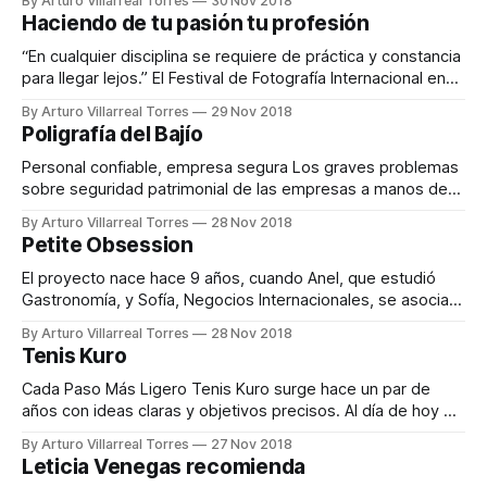
By Arturo Villarreal Torres
30 Nov 2018
Grijalva fue adquiriendo experiencia y generando la pasión
Haciendo de tu pasión tu profesión
por lo que hace, siempre tomando como estandarte la
calidad, puntualidad
“En cualquier disciplina se requiere de práctica y constancia
para llegar lejos.” El Festival de Fotografía Internacional en
León (FFIEL) es un espacio donde se da lugar a la
By Arturo Villarreal Torres
29 Nov 2018
profesionalización de la fotografía a través de diversos
Poligrafía del Bajío
talleres impartidos por expertos nacionales e
internacionales. Daniel Arroniz se define como una
Personal confiable, empresa segura Los graves problemas
sobre seguridad patrimonial de las empresas a manos de
sus colaboradores, dieron pauta a la creación de Poligrafía
By Arturo Villarreal Torres
28 Nov 2018
del Bajío para que a través de las pruebas poligráficas se
Petite Obsession
pueda garantizar al empleador que sus trabajadores son
confiables y así prevenir riesgos. Ofreciendo
El proyecto nace hace 9 años, cuando Anel, que estudió
Gastronomía, y Sofía, Negocios Internacionales, se asocian
y logran hacer gran equipo, ya que ambas son apasionadas
By Arturo Villarreal Torres
28 Nov 2018
de la cocina y la administración. Comenzaron haciendo solo
Tenis Kuro
postres individuales para luego ofrecer mesas de postres,
catering sencillos para cocteles y coffee
Cada Paso Más Ligero Tenis Kuro surge hace un par de
años con ideas claras y objetivos precisos. Al día de hoy el
proyecto cuenta con alcance nacional, ya que está en
By Arturo Villarreal Torres
27 Nov 2018
varias ciudades de México, transmitiendo la esencia de
Leticia Venegas recomienda
comodidad, calidad, versatilidad y accesibilidad, cualidades