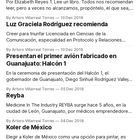
Por Elizabeth Reyes 1. Lee un libro. Todos nos recomiendan
leer, pero a veces no alcanzamos, propóntelo, el que sea,
el que te guste. Pero lea. 2. Visita un museo local. A veces
By Arturo Villarreal Torres
10 Dec 2018
nos olvidamos de los museos hasta que viajamos, pero no
Luz Graciela Rodríguez recomienda
es necesario viajar para conocer un artista
Creer para triunfar Licenciada en Ciencias de la
Comunicación, especialidad en Protocolo y Relaciones
Públicas, Maestría en Desarrollo Organizacional, Directora
By Arturo Villarreal Torres
10 Dec 2018
de Corporativo de Logística Especializada, Asesora de
Presentan el primer avión fabricado en
Relaciones Institucionales, Catedrática de RRPP, Protocolo y
Guanajuato: Halcón 1
Org. de Eventos, Consejera de AMEXME Nacional, Ex
Presidenta de AMEXME 2013-2016, participa en diversos
En la ceremonia de presentación del Halcón 1, el
gobernador de Guanajuato, Diego Sinhué Rodríguez Vallejo,
agradeció la confianza depositada en el estado y puntualizó
By Arturo Villarreal Torres
05 Dec 2018
el apoyo del gobierno para impulsar el proyecto. La
Reyba
aeronave tendrá como objetivo ser herramienta turística, de
entrenamiento básico y de vigilancia aérea. Su fabricación
Medicine In The Industry REYBA surge hace 5 años, en la
ciudad de León, Guanajuato, por médicos emprendedores,
para mejorar el servicio de salud en las empresas, así como
By Arturo Villarreal Torres
04 Dec 2018
el abastecimiento de insumos, con la finalidad de brindar
Koler de México
una atención integral en el área laboral para las empresas y
el
Elegir a Koler de México como una opción para pintar, es