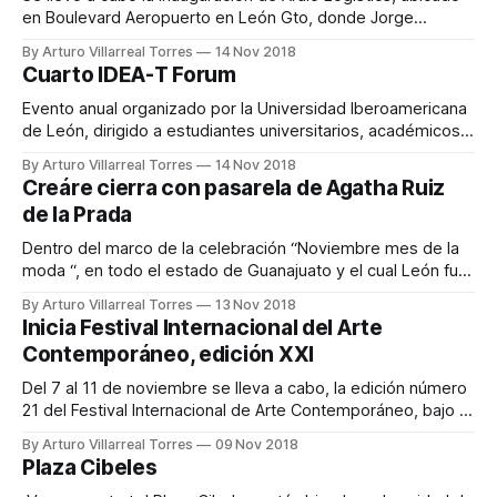
en Boulevard Aeropuerto en León Gto, donde Jorge
Aguilera realizó el corte del listón, asi mismo asistieron
By Arturo Villarreal Torres
14 Nov 2018
clientes, socios y familiares. ARALOG ofrece servicios de
Cuarto IDEA-T Forum
transportación y logística en gran parte de la República
Mexicana y Estados Unidos, actualmente cuenta
Evento anual organizado por la Universidad Iberoamericana
de León, dirigido a estudiantes universitarios, académicos,
emprendedores, empresarios y funcionarios públicos, el
By Arturo Villarreal Torres
14 Nov 2018
objetivo de esta serie de conferencias y talleres es
Creáre cierra con pasarela de Agatha Ruiz
promover la cultura del emprendimiento. El tema de esta
de la Prada
4ta edición fue la Innovación Frugal con la Economía Social y
el
Dentro del marco de la celebración “Noviembre mes de la
moda “, en todo el estado de Guanajuato y el cual León fue
un lugar sede, la diseñadora española Agatha Ruiz de la
By Arturo Villarreal Torres
13 Nov 2018
Prada presento su colección Otoño- invierno 2018, como
Inicia Festival Internacional del Arte
cierre de la doceava edición Creáre en Poliforum León. La
Contemporáneo, edición XXI
Del 7 al 11 de noviembre se lleva a cabo, la edición número
21 del Festival Internacional de Arte Contemporáneo, bajo el
lema “Día Cero”. Donde se cuenta con la participación de
By Arturo Villarreal Torres
09 Nov 2018
artistas provenientes de México, Finlandia, Estados Unidos
Plaza Cibeles
y Perú. El primer número presentado “Religare”, se trató de