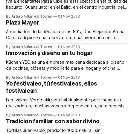
una
¡Va a encantarte! Plaza Cibeles está ubicada en la cuidad de
Irapuato, Guanajuato; en el Bajío, en el centro industrial del
país. Este centro comercial súper-regional cuenta con
By Arturo Villarreal Torres
01 Nov 2018
76,134 m2 de superficie rentable y está 99% ocupado. Las
Plaza Mayor
instalaciones de este centro comercial cuentan con
servicios de infraestructura
A mediados de la década de los 50’s, Don Alejandro Arena
García adquiere una reserva territorial avecinada en la
ciudad de León Guanajuato, un área aproximada de 700
By Arturo Villarreal Torres
01 Nov 2018
hectáreas denominada La Hacienda de Cerro Gordo. En los
Innovación y diseño en tu hogar
70’s construye su primer desarrollo inmobiliario, el Fracc.
Panorama y durante
Küchen YEC es una empresa mexicana dedicada al diseño
de cocinas, clósets y mobiliario para el hogar y oficina,
garantizando la plena satisfacción de sus clientes. Con los
By Arturo Villarreal Torres
01 Nov 2018
mejores materiales de alta calidad originarios de Europa y
Yo festivaleo, tú festivaleas, ellos
América, Küchen YEC sabe del cuidado e importancia que
festivalean
sus clientes le dan
Festivalear. Verbo utilizado habitualmente por cineastas o
realizadores, muchas veces independientes, para describir
la acción de presentar sus piezas audiovisuales en diversos
By Arturo Villarreal Torres
01 Nov 2018
festivales. Ej. El cortometraje que hizo Juanito anda
Tradición familiar con sabor divino
festivaleando. -Definición sacada de la manga por el autor
de esta columna. Un festival de cine, es por mera
Tortillas Juan Pablo, producto 100% natural, sin