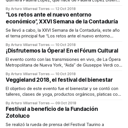
Quimera Paulina López, que nace de Paulina López Diseño
Floral, concepto que fusiona las flores con la decoración,
By Arturo Villarreal Torres
12 Oct 2018
donde podrás encontrar plantas y macetas de mayoreo,
“Los retos ante el nuevo entorno
diseño floral y ambiental para eventos, arte, decoración
económico”, XXVI Semana de la Contaduría
para el hogar y arreglos florales personalizados. Av.
Se llevó a cabo, la XXVI Semana de la Contaduría, este año
el tema principal fue “Los retos ante el nuevo entorno
económico”, donde se proporcionó información y
By Arturo Villarreal Torres
10 Oct 2018
capacitación de calidad en materia financiera, fiscal,
¡Disfrutemos la Ópera! En el Fórum Cultural
investigación de fraudes, perspectivas fiscales en la nueva
administración y la cuarta revolución industrial para
El evento conto con las transmisiones en vivo, de La Ópera
Metropolitana de Nueva York, “Aida” de Giuseppe Verdi con
las actuaciones de Anna Netrebko, Anita Rachvelishvili y
By Arturo Villarreal Torres
10 Oct 2018
Aleksandrs Antoneko. Por último, uno de los espectáculos
Veggieland 2018, el festival del bienestar
más esperados fue la presentación del tenor Ramón Vargas
en compañía de la soprano
El objetivo de este evento fue el bienestar y se contó con
talleres, clases de yoga, productos orgánicos, platicas con
temas de alimentación saludable, sustentabilidad ambiental,
By Arturo Villarreal Torres
09 Oct 2018
lactancia y meditación. Algunos talleres destacados fueron,
Festival a beneficio de la Fundación
reciclando basura para hacer composta, jabones y huertos
Zotoluco
caseros.
Se realizó la rueda de prensa del Festival Taurino a