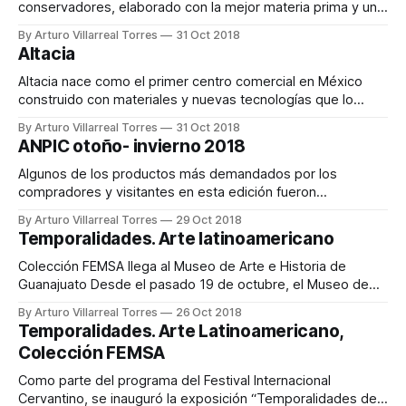
definición,
conservadores, elaborado con la mejor materia prima y un
alto proceso de higiene, surgió como proyecto familiar que
By Arturo Villarreal Torres
31 Oct 2018
con el tiempo se consolidó en la ciudad de León. Empresa
Altacia
en proceso de la certificación de Buenas Prácticas de
Manufactura (BPM) y a punto
Altacia nace como el primer centro comercial en México
construido con materiales y nuevas tecnologías que lo
hacen sustentable y amigable con el medio ambiente,
By Arturo Villarreal Torres
31 Oct 2018
ofreciendo siempre marcas internacionales, salas VIP y el
ANPIC otoño- invierno 2018
mejor acuario del centro del país. Concepto Altacia es un
centro comercial verde, su construcción sustentable y
Algunos de los productos más demandados por los
compradores y visitantes en esta edición fueron
maquinaria, suelas, sintéticos, herrajes y textiles y piel
By Arturo Villarreal Torres
29 Oct 2018
sintética. Se contó con visitantes nacionales de los estados
Temporalidades. Arte latinoamericano
de Guanajuato, Ciudad de México, Jalisco, Michoacán,
Puebla, Yucatán, Aguascalientes y Zacatecas
Colección FEMSA llega al Museo de Arte e Historia de
principalmente, y visitantes internacionales de Estados
Guanajuato Desde el pasado 19 de octubre, el Museo de
Arte e Historia de Guanajuato del Forum Cultural presenta
By Arturo Villarreal Torres
26 Oct 2018
en su Sala Luis García Guerrero, la exposición
Temporalidades. Arte Latinoamericano,
Temporalidades. Arte latinoamericano. Colección FEMSA,
Colección FEMSA
inaugurada en el marco del Festival Internacional Cervantino.
Como parte del programa del Festival Internacional
Cervantino, se inauguró la exposición “Temporalidades del