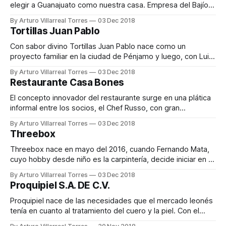
elegir a Guanajuato como nuestra casa. Empresa del Bajío
que se dedica a la fabricación de pintura a base de
By Arturo Villarreal Torres
03 Dec 2018
materiales orgánicos, uno de los principales objetivos de la
Tortillas Juan Pablo
marca es entregarle al cliente la mejor calidad en sus
Con sabor divino Tortillas Juan Pablo nace como un
proyecto familiar en la ciudad de Pénjamo y luego, con Luis
Alberto Reyes al frente, se establece en León a fin de
By Arturo Villarreal Torres
03 Dec 2018
posicionar la marca en nuevos mercados llevando la
Restaurante Casa Bones
expansión del negocio. La empresa cuenta con alta calidad
en su
El concepto innovador del restaurante surge en una plática
informal entre los socios, el Chef Russo, con gran
experiencia gastronómica y David Shugert, empresario
By Arturo Villarreal Torres
03 Dec 2018
exitoso, quienes combinaron conocimiento y talento para
Threebox
crear un concepto totalmente diferente: Restaurante Casa
Bones, donde podrás vivir una verdadera experiencia
Threebox nace en mayo del 2016, cuando Fernando Mata,
asando tu propia carne o
cuyo hobby desde niño es la carpintería, decide iniciar en el
mundo del emprendimiento y comienza el taller en la
By Arturo Villarreal Torres
03 Dec 2018
cochera de su casa con los primeros pedidos y fabricación
Proquipiel S.A. DE C.V.
de proyectos. Después de nueve meses y dada la
demanda de
Proquipiel nace de las necesidades que el mercado leonés
tenía en cuanto al tratamiento del cuero y la piel. Con el
paso del tiempo y las enseñanzas de su padre, Everardo