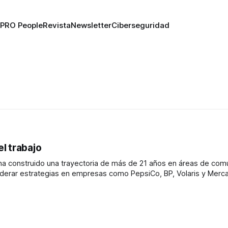
PRO People
Revista
Newsletter
Ciberseguridad
el trabajo
ha construido una trayectoria de más de 21 años en áreas de com
 a liderar estrategias en empresas como PepsiCo, BP, Volaris y Merc