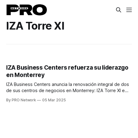
IZA Torre XI
IZA Business Centers refuerza su liderazgo
en Monterrey
IZA Business Centers anuncia la renovación integral de dos
de sus centros de negocios en Monterrey: IZA Torre XI e
IZA Santa María, reafirmando su compromiso con la
By PRO Network
05 Mar 2025
innovación y la adaptación a las tendencias laborales
contemporáneas. Esta inversión estratégica se traduce en