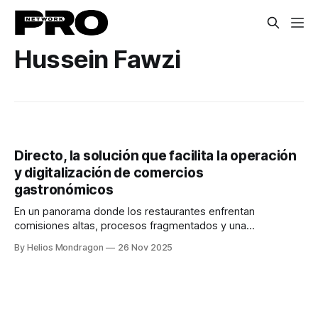
Hussein Fawzi
Directo, la solución que facilita la operación
y digitalización de comercios
gastronómicos
En un panorama donde los restaurantes enfrentan
comisiones altas, procesos fragmentados y una
dependencia creciente de las apps de entrega, Directo
By Helios Mondragon
26 Nov 2025
surge como una propuesta fresca y necesaria para el
sector foodtech. Esta startup mexicana combina
herramientas de ecommerce, software administrativo y un
enfoque innovador para ayudar a los negocios