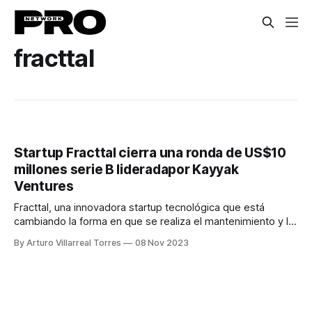
fracttal
Startup Fracttal cierra una ronda de US$10
millones serie B lideradapor Kayyak
Ventures
Fracttal, una innovadora startup tecnológica que está
cambiando la forma en que se realiza el mantenimiento y la
gestión de activos usando inteligencia artificial, logró con
By Arturo Villarreal Torres
08 Nov 2023
éxito levantar más de 10 millones de dólares de
financiamiento. Con esta inversión, desde la empresa
explican que buscan obtener el respaldo financiero
necesario