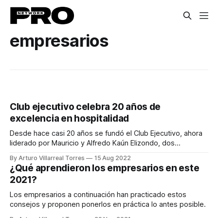
empresarios
Club ejecutivo celebra 20 años de
excelencia en hospitalidad
Desde hace casi 20 años se fundó el Club Ejecutivo, ahora
liderado por Mauricio y Alfredo Kaún Elizondo, dos
hermanos que hasta el día de hoy mantienen la misión de
By Arturo Villarreal Torres
15 Aug 2022
continuar el legado de excelencia en el servicio que les
¿Qué aprendieron los empresarios en este
heredó su padre. Durante este tiempo, el Club Ejecutivo ha
2021?
Los empresarios a continuación han practicado estos
consejos y proponen ponerlos en práctica lo antes posible.