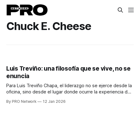
Chuck E. Cheese
Luis Treviño: una filosofía que se vive, no se
enuncia
Para Luis Treviño Chapa, el liderazgo no se ejerce desde la
oficina, sino desde el lugar donde ocurre la experiencia del
cliente: el piso de operación. Un ejemplo claro es lo que
By PRO Network
12 Jan 2026
sucede cada 30 de abril, Día del Niño, la fecha más
importante del año para Chuck E. Cheese.