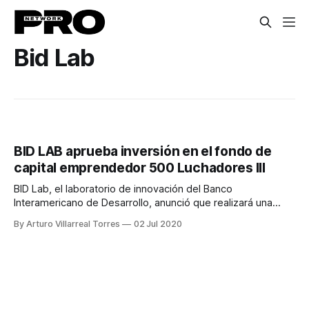
Bid Lab
BID LAB aprueba inversión en el fondo de
capital emprendedor 500 Luchadores III
BID Lab, el laboratorio de innovación del Banco
Interamericano de Desarrollo, anunció que realizará una
inversión de capital en 500 Luchadores III, fondo de capital
By Arturo Villarreal Torres
02 Jul 2020
emprendedor enfocado en startups tecnológicas de fases
tempranas en países de América Latina hispanohablante. El
Fondo tiene la intención de invertir en cerca de 130