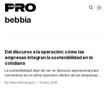
bebbia
Del discurso a la operación: cómo las
empresas integran la sostenibilidad en lo
cotidiano
La sostenibilidad dejó de ser un discurso aspiracional para
convertirse en un tema operativo dentro de las empresas.
Hoy, más que compromisos, lo que se exige son
By Helios Mondragon
15 May 2026
resultados tangibles en la forma en que las organizaciones
gestionan sus recursos todos los días. De acuerdo con
datos de Ernst & Young