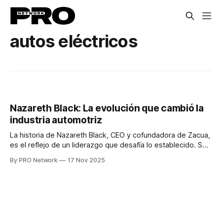
autos eléctricos
Nazareth Black: La evolución que cambió la
industria automotriz
La historia de Nazareth Black, CEO y cofundadora de Zacua,
es el reflejo de un liderazgo que desafía lo establecido. Su
camino hacia la industria automotriz no empezó en una
By PRO Network
17 Nov 2025
fábrica, sino en una experiencia frustrante como
consumidora. Tras recibir una mala atención al intentar
comprar su primer auto nuevo,