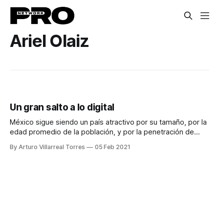
Ariel Olaiz
Un gran salto a lo digital
México sigue siendo un país atractivo por su tamaño, por la
edad promedio de la población, y por la penetración de
dispositivos móviles. Sin embargo, existen muchas cosas
By Arturo Villarreal Torres
05 Feb 2021
todavía por hacer. Ariel Olaiz, fundador de ePesos, dice en
entrevista que lo que hace falta son servicios financieros
innovadores a bajo