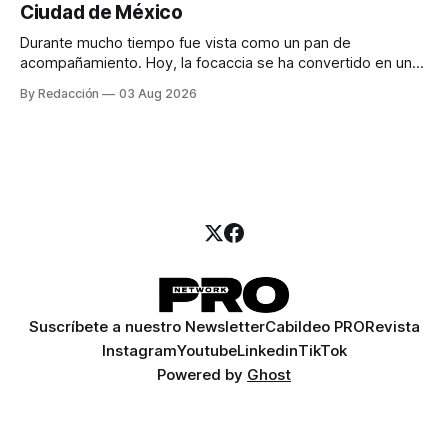
Ciudad de México
llamadas y mensajes, y —con suerte— una persona
Durante mucho tiempo fue vista como un pan de
acompañamiento. Hoy, la focaccia se ha convertido en uno
de los platillos favoritos de quienes buscan cocina
By Redacción
03 Aug 2026
artesanal, ingredientes de calidad y experiencias que
invitan a compartir alrededor de la mesa. Durante mucho
tiempo, hablar de cocina italiana era siempre de
Suscríbete a nuestro Newsletter
Cabildeo PRO
Revista
Instagram
Youtube
Linkedin
TikTok
Powered by
Ghost