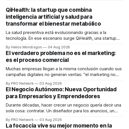
QiHealth: la startup que combina
inteligencia artificial y salud para
transformar el bienestar metabólico
La salud preventiva está evolucionando gracias a la
tecnología. En ese escenario surge QiHealth, una startup
que desarrolla un ecosistema digital capaz de integrar
By Helios Mondragon
04 Aug 2026
dispositivos inteligentes, inteligencia artificial y monitoreo
El verdadero problema no es el marketing:
en tiempo real para ayudar a las personas a tomar mejores
es el proceso comercial
decisiones sobre su salud metabólica. Su propuesta busca
responder
Muchas empresas llegan a la misma conclusión cuando sus
campañas digitales no generan ventas: "el marketing no
funciona". Sin embargo, para Marcelo Gutiérrez, CEO de
By PRO Network
03 Aug 2026
INTERIUS, el problema suele estar en otro lugar. Durante
El Negocio Autónomo: Nueva Oportunidad
una entrevista para el podcast SER PRO, el especialista en
para Empresarios y Emprendedores
marketing digital explicó que
Durante décadas, hacer crecer un negocio quería decir una
sola cosa: contratar. Un diseñador para los anuncios, un
especialista en marketing para las campañas, un copywriter
By PRO Network
03 Aug 2026
para los textos, alguien que supiera de publicidad digital
La focaccia vive su mejor momento en la
para encontrar prospectos, un vendedor para atender