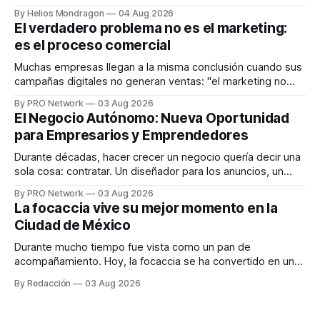
que desarrolla un ecosistema digital capaz de integrar
By Helios Mondragon
04 Aug 2026
dispositivos inteligentes, inteligencia artificial y monitoreo
El verdadero problema no es el marketing:
en tiempo real para ayudar a las personas a tomar mejores
es el proceso comercial
decisiones sobre su salud metabólica. Su propuesta busca
responder
Muchas empresas llegan a la misma conclusión cuando sus
campañas digitales no generan ventas: "el marketing no
funciona". Sin embargo, para Marcelo Gutiérrez, CEO de
By PRO Network
03 Aug 2026
INTERIUS, el problema suele estar en otro lugar. Durante
El Negocio Autónomo: Nueva Oportunidad
una entrevista para el podcast SER PRO, el especialista en
para Empresarios y Emprendedores
marketing digital explicó que
Durante décadas, hacer crecer un negocio quería decir una
sola cosa: contratar. Un diseñador para los anuncios, un
especialista en marketing para las campañas, un copywriter
By PRO Network
03 Aug 2026
para los textos, alguien que supiera de publicidad digital
La focaccia vive su mejor momento en la
para encontrar prospectos, un vendedor para atender
Ciudad de México
llamadas y mensajes, y —con suerte— una persona
Durante mucho tiempo fue vista como un pan de
acompañamiento. Hoy, la focaccia se ha convertido en uno
de los platillos favoritos de quienes buscan cocina
By Redacción
03 Aug 2026
artesanal, ingredientes de calidad y experiencias que
invitan a compartir alrededor de la mesa. Durante mucho
tiempo, hablar de cocina italiana era siempre de