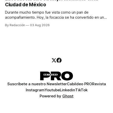
para encontrar prospectos, un vendedor para atender
Ciudad de México
llamadas y mensajes, y —con suerte— una persona
Durante mucho tiempo fue vista como un pan de
acompañamiento. Hoy, la focaccia se ha convertido en uno
de los platillos favoritos de quienes buscan cocina
By Redacción
03 Aug 2026
artesanal, ingredientes de calidad y experiencias que
invitan a compartir alrededor de la mesa. Durante mucho
tiempo, hablar de cocina italiana era siempre de
Suscríbete a nuestro Newsletter
Cabildeo PRO
Revista
Instagram
Youtube
Linkedin
TikTok
Powered by
Ghost