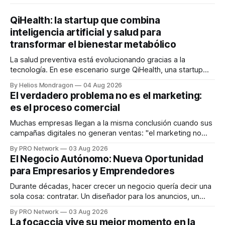
QiHealth: la startup que combina
inteligencia artificial y salud para
transformar el bienestar metabólico
La salud preventiva está evolucionando gracias a la
tecnología. En ese escenario surge QiHealth, una startup
que desarrolla un ecosistema digital capaz de integrar
By Helios Mondragon
04 Aug 2026
dispositivos inteligentes, inteligencia artificial y monitoreo
El verdadero problema no es el marketing:
en tiempo real para ayudar a las personas a tomar mejores
es el proceso comercial
decisiones sobre su salud metabólica. Su propuesta busca
responder
Muchas empresas llegan a la misma conclusión cuando sus
campañas digitales no generan ventas: "el marketing no
funciona". Sin embargo, para Marcelo Gutiérrez, CEO de
By PRO Network
03 Aug 2026
INTERIUS, el problema suele estar en otro lugar. Durante
El Negocio Autónomo: Nueva Oportunidad
una entrevista para el podcast SER PRO, el especialista en
para Empresarios y Emprendedores
marketing digital explicó que
Durante décadas, hacer crecer un negocio quería decir una
sola cosa: contratar. Un diseñador para los anuncios, un
especialista en marketing para las campañas, un copywriter
By PRO Network
03 Aug 2026
para los textos, alguien que supiera de publicidad digital
La focaccia vive su mejor momento en la