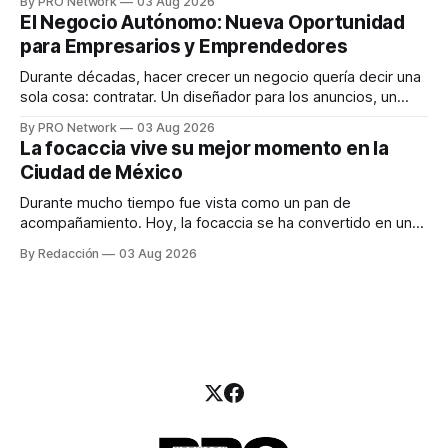
By PRO Network
03 Aug 2026
INTERIUS, el problema suele estar en otro lugar. Durante
El Negocio Autónomo: Nueva Oportunidad
una entrevista para el podcast SER PRO, el especialista en
para Empresarios y Emprendedores
marketing digital explicó que
Durante décadas, hacer crecer un negocio quería decir una
sola cosa: contratar. Un diseñador para los anuncios, un
especialista en marketing para las campañas, un copywriter
By PRO Network
03 Aug 2026
para los textos, alguien que supiera de publicidad digital
La focaccia vive su mejor momento en la
para encontrar prospectos, un vendedor para atender
Ciudad de México
llamadas y mensajes, y —con suerte— una persona
Durante mucho tiempo fue vista como un pan de
acompañamiento. Hoy, la focaccia se ha convertido en uno
de los platillos favoritos de quienes buscan cocina
By Redacción
03 Aug 2026
artesanal, ingredientes de calidad y experiencias que
invitan a compartir alrededor de la mesa. Durante mucho
tiempo, hablar de cocina italiana era siempre de