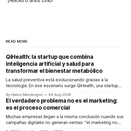
¡Felices 6 años Linio!
READ MORE
QiHealth: la startup que combina
inteligencia artificial y salud para
transformar el bienestar metabólico
La salud preventiva está evolucionando gracias a la
tecnología. En ese escenario surge QiHealth, una startup
que desarrolla un ecosistema digital capaz de integrar
By Helios Mondragon
04 Aug 2026
dispositivos inteligentes, inteligencia artificial y monitoreo
El verdadero problema no es el marketing:
en tiempo real para ayudar a las personas a tomar mejores
es el proceso comercial
decisiones sobre su salud metabólica. Su propuesta busca
responder
Muchas empresas llegan a la misma conclusión cuando sus
campañas digitales no generan ventas: "el marketing no
funciona". Sin embargo, para Marcelo Gutiérrez, CEO de