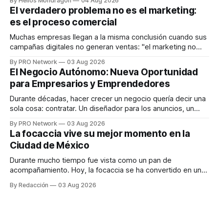
By Helios Mondragon
04 Aug 2026
dispositivos inteligentes, inteligencia artificial y monitoreo
El verdadero problema no es el marketing:
en tiempo real para ayudar a las personas a tomar mejores
es el proceso comercial
decisiones sobre su salud metabólica. Su propuesta busca
responder
Muchas empresas llegan a la misma conclusión cuando sus
campañas digitales no generan ventas: "el marketing no
funciona". Sin embargo, para Marcelo Gutiérrez, CEO de
By PRO Network
03 Aug 2026
INTERIUS, el problema suele estar en otro lugar. Durante
El Negocio Autónomo: Nueva Oportunidad
una entrevista para el podcast SER PRO, el especialista en
para Empresarios y Emprendedores
marketing digital explicó que
Durante décadas, hacer crecer un negocio quería decir una
sola cosa: contratar. Un diseñador para los anuncios, un
especialista en marketing para las campañas, un copywriter
By PRO Network
03 Aug 2026
para los textos, alguien que supiera de publicidad digital
La focaccia vive su mejor momento en la
para encontrar prospectos, un vendedor para atender
Ciudad de México
llamadas y mensajes, y —con suerte— una persona
Durante mucho tiempo fue vista como un pan de
acompañamiento. Hoy, la focaccia se ha convertido en uno
de los platillos favoritos de quienes buscan cocina
By Redacción
03 Aug 2026
artesanal, ingredientes de calidad y experiencias que
invitan a compartir alrededor de la mesa. Durante mucho
tiempo, hablar de cocina italiana era siempre de